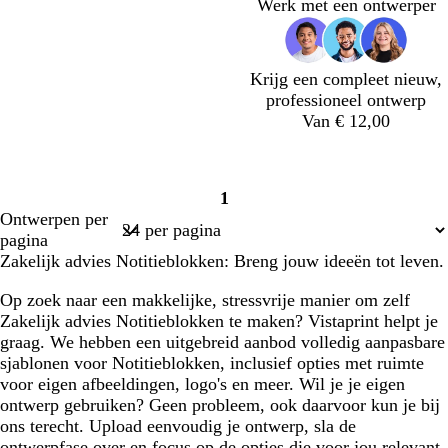
Werk met een ontwerper
g
g
g
g
g
g
r
r
r
r
r
r
i
i
i
i
i
i
j
j
j
j
j
j
Krijg een compleet nieuw,
s
s
s
s
s
s
professioneel ontwerp
Van € 12,00
l
l
l
b
1
i
i
i
e
Pagina
Ontwerpen per
c
c
c
i
1
pagina
h
h
h
g
Zakelijk advies Notitieblokken: Breng jouw ideeën tot leven.
t
t
t
e
g
r
b
Op zoek naar een makkelijke, stressvrije manier om zelf
r
o
l
Zakelijk advies Notitieblokken te maken? Vistaprint helpt je
i
z
a
graag. We hebben een uitgebreid aanbod volledig aanpasbare
j
e
u
sjablonen voor Notitieblokken, inclusief opties met ruimte
s
w
voor eigen afbeeldingen, logo's en meer. Wil je je eigen
ontwerp gebruiken? Geen probleem, ook daarvoor kun je bij
ons terecht. Upload eenvoudig je ontwerp, sla de
ontwerpfase over en focus op de opties die voor jou relevant