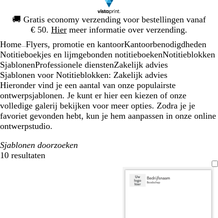
Dia
🚚
Gratis economy verzending voor bestellingen vanaf
1
€ 50.
Hier
meer informatie over verzending.
van
Home
Flyers, promotie en kantoor
Kantoorbenodigdheden
1
...
Notitieboekjes en lijmgebonden notitieboeken
Notitieblokken
Sjablonen
Professionele diensten
Zakelijk advies
Sjablonen voor Notitieblokken: Zakelijk advies
Hieronder vind je een aantal van onze populairste
ontwerpsjablonen. Je kunt er hier een kiezen of onze
volledige galerij bekijken voor meer opties. Zodra je je
favoriet gevonden hebt, kun je hem aanpassen in onze online
ontwerpstudio.
Sjablonen doorzoeken
10 resultaten
Filters