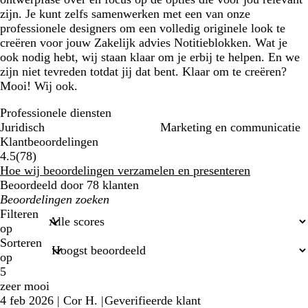
zijn. Je kunt zelfs samenwerken met een van onze
professionele designers om een volledig originele look te
creëren voor jouw Zakelijk advies Notitieblokken. Wat je
ook nodig hebt, wij staan klaar om je erbij te helpen. En we
zijn niet tevreden totdat jij dat bent. Klaar om te creëren?
Mooi! Wij ook.
Professionele diensten
Juridisch
Marketing en communicatie
Klantbeoordelingen
78
4.5
(
78
)
klantbeoordelingen
Hoe wij beoordelingen verzamelen en presenteren
Beoordeeld door 78 klanten
Mijn
zoekopdrachten
Filteren
op
Sorteren
op
5
zeer mooi
4 feb 2026
|
Cor H.
|
Geverifieerde klant