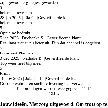
zijn gewoon erg netjes geworden
5
helemaal tevreden
28 jan 2026
|
Ria G.
|
Geverifieerde klant
helemaal tevreden
5
Opnieuw bedrukt
5 jan 2026
|
Duchenka S.
|
Geverifieerde klant
Resultaat ziet er nu beter uit. Fijn dat het snel is opgelost.
5
Fotoshoot Planners
3 dec 2025
|
Nathalie B.
|
Geverifieerde klant
Top weer heel blij mee.
5
Prima
18 nov 2025
|
Jolanda L.
|
Geverifieerde klant
Goede kwaliteit en snellere levering dan verwacht.
Beoordelingen worden weergegeven
11-15
1
2
3
Naar
Naar
Naar
pagina
pagina
pagina
Jouw ideeën. Met zorg uitgevoerd. Om trots op te