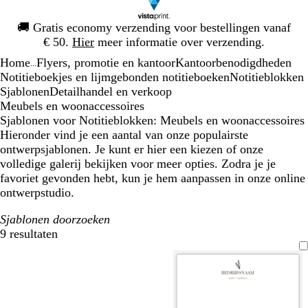
Dia
🚚
Gratis economy verzending voor bestellingen vanaf
1
€ 50.
Hier
meer informatie over verzending.
van
Home
Flyers, promotie en kantoor
Kantoorbenodigdheden
1
...
Notitieboekjes en lijmgebonden notitieboeken
Notitieblokken
Sjablonen
Detailhandel en verkoop
Meubels en woonaccessoires
Sjablonen voor Notitieblokken: Meubels en woonaccessoires
Hieronder vind je een aantal van onze populairste
ontwerpsjablonen. Je kunt er hier een kiezen of onze
volledige galerij bekijken voor meer opties. Zodra je je
favoriet gevonden hebt, kun je hem aanpassen in onze online
ontwerpstudio.
Sjablonen doorzoeken
9 resultaten
Filters