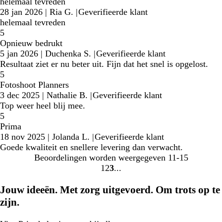
helemaal tevreden
28 jan 2026
|
Ria G.
|
Geverifieerde klant
helemaal tevreden
5
Opnieuw bedrukt
5 jan 2026
|
Duchenka S.
|
Geverifieerde klant
Resultaat ziet er nu beter uit. Fijn dat het snel is opgelost.
5
Fotoshoot Planners
3 dec 2025
|
Nathalie B.
|
Geverifieerde klant
Top weer heel blij mee.
5
Prima
18 nov 2025
|
Jolanda L.
|
Geverifieerde klant
Goede kwaliteit en snellere levering dan verwacht.
Beoordelingen worden weergegeven
11-15
1
2
3
Naar
Naar
Naar
pagina
pagina
pagina
Jouw ideeën. Met zorg uitgevoerd. Om trots op te
zijn.