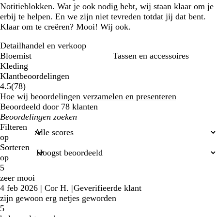
Notitieblokken. Wat je ook nodig hebt, wij staan klaar om je
erbij te helpen. En we zijn niet tevreden totdat jij dat bent.
Klaar om te creëren? Mooi! Wij ook.
Detailhandel en verkoop
Bloemist
Tassen en accessoires
Kleding
Klantbeoordelingen
78
4.5
(
78
)
klantbeoordelingen
Hoe wij beoordelingen verzamelen en presenteren
Beoordeeld door 78 klanten
Mijn
zoekopdrachten
Filteren
op
Sorteren
op
5
zeer mooi
4 feb 2026
|
Cor H.
|
Geverifieerde klant
zijn gewoon erg netjes geworden
5