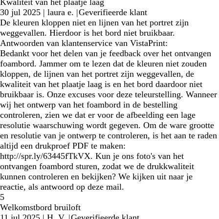
Kwaliteit van het plaatje laag
30 jul 2025
|
laura e.
|
Geverifieerde klant
De kleuren kloppen niet en lijnen van het portret zijn
weggevallen. Hierdoor is het bord niet bruikbaar.
Antwoorden van klantenservice van VistaPrint:
Bedankt voor het delen van je feedback over het ontvangen
foambord. Jammer om te lezen dat de kleuren niet zouden
kloppen, de lijnen van het portret zijn weggevallen, de
kwaliteit van het plaatje laag is en het bord daardoor niet
bruikbaar is. Onze excuses voor deze teleurstelling. Wanneer
wij het ontwerp van het foambord in de bestelling
controleren, zien we dat er voor de afbeelding een lage
resolutie waarschuwing wordt gegeven. Om de ware grootte
en resolutie van je ontwerp te controleren, is het aan te raden
altijd een drukproef PDF te maken:
http://spr.ly/63445fTkVX. Kun je ons foto's van het
ontvangen foambord sturen, zodat we de drukkwaliteit
kunnen controleren en bekijken? We kijken uit naar je
reactie, als antwoord op deze mail.
5
Welkomstbord bruiloft
11 jul 2025
|
H. V.
|
Geverifieerde klant