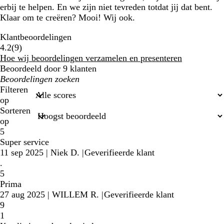
erbij te helpen. En we zijn niet tevreden totdat jij dat bent.
Klaar om te creëren? Mooi! Wij ook.
Klantbeoordelingen
9
4.2
(
9
)
klantbeoordelingen
Hoe wij beoordelingen verzamelen en presenteren
Beoordeeld door 9 klanten
Mijn
zoekopdrachten
Filteren
op
Sorteren
op
5
Super service
11 sep 2025
|
Niek D.
|
Geverifieerde klant
.
5
Prima
27 aug 2025
|
WILLEM R.
|
Geverifieerde klant
9
1