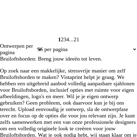
1
2
3
4
21
Pagina
Pagina
Pagina
Pagina
Pagina
Ontwerpen per
1
2
3
4
21
pagina
Bruiloftsborden: Breng jouw ideeën tot leven.
Op zoek naar een makkelijke, stressvrije manier om zelf
Bruiloftsborden te maken? Vistaprint helpt je graag. We
hebben een uitgebreid aanbod volledig aanpasbare sjablonen
voor Bruiloftsborden, inclusief opties met ruimte voor eigen
afbeeldingen, logo's en meer. Wil je je eigen ontwerp
gebruiken? Geen probleem, ook daarvoor kun je bij ons
terecht. Upload eenvoudig je ontwerp, sla de ontwerpfase
over en focus op de opties die voor jou relevant zijn. Je kunt
zelfs samenwerken met een van onze professionele designers
om een volledig originele look te creëren voor jouw
Bruiloftsborden. Wat je ook nodig hebt, wij staan klaar om je