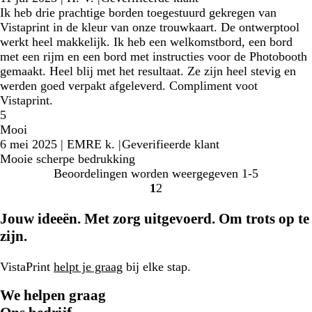
Ik heb drie prachtige borden toegestuurd gekregen van
Vistaprint in de kleur van onze trouwkaart. De ontwerptool
werkt heel makkelijk. Ik heb een welkomstbord, een bord
met een rijm en een bord met instructies voor de Photobooth
gemaakt. Heel blij met het resultaat. Ze zijn heel stevig en
werden goed verpakt afgeleverd. Compliment voot
Vistaprint.
5
Mooi
6 mei 2025
|
EMRE k.
|
Geverifieerde klant
Mooie scherpe bedrukking
Beoordelingen worden weergegeven
1-5
1
2
Naar
Naar
pagina
pagina
Jouw ideeën. Met zorg uitgevoerd. Om trots op te
zijn.
VistaPrint
helpt je graag
bij elke stap.
We helpen graag