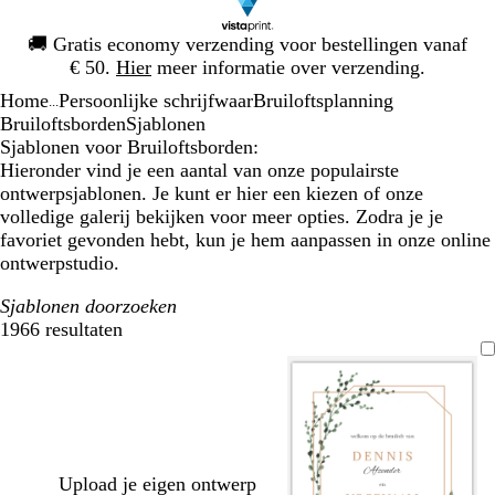
Dia
🚚
Gratis economy verzending voor bestellingen vanaf
1
€ 50.
Hier
meer informatie over verzending.
van
Home
Persoonlijke schrijfwaar
Bruiloftsplanning
1
...
Bruiloftsborden
Sjablonen
Sjablonen voor Bruiloftsborden:
Hieronder vind je een aantal van onze populairste
ontwerpsjablonen. Je kunt er hier een kiezen of onze
volledige galerij bekijken voor meer opties. Zodra je je
favoriet gevonden hebt, kun je hem aanpassen in onze online
ontwerpstudio.
Sjablonen doorzoeken
1966 resultaten
Filters
Upload je eigen ontwerp