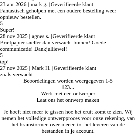
23 apr 2026
|
mark g.
|
Geverifieerde klant
Fantastisch geholpen met een oudere bestelling weer
opnieuw bestellen.
5
Super!
28 nov 2025
|
agnes s.
|
Geverifieerde klant
Briefpapier sneller dan verwacht binnen! Goede
communicatie! Dankjulliewel!!
5
top!
27 nov 2025
|
Mark H.
|
Geverifieerde klant
zoals verwacht
Beoordelingen worden weergegeven
1-5
1
2
3
Naar
Naar
Naar
Werk met een ontwerper
pagina
pagina
pagina
Laat ons het ontwerp maken
Je hoeft niet meer te gissen hoe het eruit komt te zien. Wij
nemen het volledige ontwerpproces voor onze rekening, van
het brainstormen over ideeën tot het leveren van de
bestanden in je account.