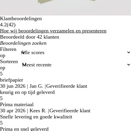
Klantbeoordelingen
42
4.2
(
42
)
klantbeoordelingen
Hoe wij beoordelingen verzamelen en presenteren
Beoordeeld door 42 klanten
Mijn
zoekopdrachten
Filteren
op
Sorteren
op
5
briefpapier
30 jun 2026
|
Jan G.
|
Geverifieerde klant
keurig en op tijd geleverd
5
Prima materiaal
30 apr 2026
|
Kees R.
|
Geverifieerde klant
Snelle levering en goede kwaliteit
5
Prima en snel geleverd