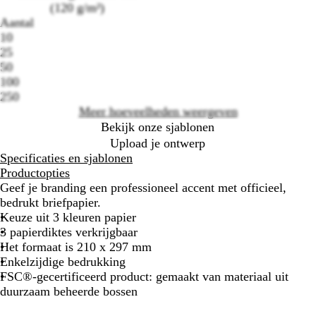
(120 g/m²)
Aantal
10
Loading
25
options
50
100
250
Meer hoeveelheden weergeven
Bekijk onze sjablonen
Upload je ontwerp
Specificaties en sjablonen
Productopties
Geef je branding een professioneel accent met officieel,
bedrukt briefpapier.
Keuze uit 3 kleuren papier
3 papierdiktes verkrijgbaar
Het formaat is 210 x 297 mm
Enkelzijdige bedrukking
FSC®-gecertificeerd product: gemaakt van materiaal uit
duurzaam beheerde bossen