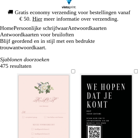
Dia
🚚
Gratis economy verzending voor bestellingen vanaf
1
€ 50.
Hier
meer informatie over verzending.
van
Home
Persoonlijke schrijfwaar
Antwoordkaarten
1
Antwoordkaarten voor bruiloften
Blijf geordend en in stijl met een bedrukte
trouwantwoordkaart.
Sjablonen doorzoeken
475 resultaten
Filters