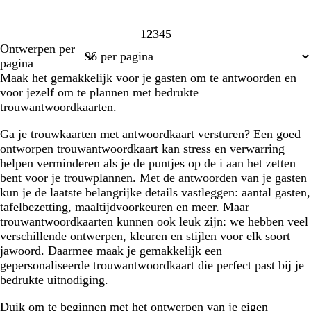
1
2
3
4
5
Pagina
Pagina
Pagina
Pagina
Pagina
Ontwerpen per
1
2
3
4
5
pagina
Maak het gemakkelijk voor je gasten om te antwoorden en
voor jezelf om te plannen met bedrukte
trouwantwoordkaarten.
Ga je trouwkaarten met antwoordkaart versturen? Een goed
ontworpen trouwantwoordkaart kan stress en verwarring
helpen verminderen als je de puntjes op de i aan het zetten
bent voor je trouwplannen. Met de antwoorden van je gasten
kun je de laatste belangrijke details vastleggen: aantal gasten,
tafelbezetting, maaltijdvoorkeuren en meer. Maar
trouwantwoordkaarten kunnen ook leuk zijn: we hebben veel
verschillende ontwerpen, kleuren en stijlen voor elk soort
jawoord. Daarmee maak je gemakkelijk een
gepersonaliseerde trouwantwoordkaart die perfect past bij je
bedrukte uitnodiging.
Duik om te beginnen met het ontwerpen van je eigen