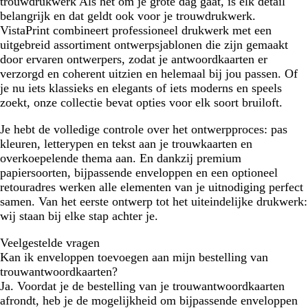
trouwdrukwerk
Als het om je grote dag gaat, is elk detail
belangrijk en dat geldt ook voor je trouwdrukwerk.
VistaPrint combineert professioneel drukwerk met een
uitgebreid assortiment ontwerpsjablonen die zijn gemaakt
door ervaren ontwerpers, zodat je antwoordkaarten er
verzorgd en coherent uitzien en helemaal bij jou passen. Of
je nu iets klassieks en elegants of iets moderns en speels
zoekt, onze collectie bevat opties voor elk soort bruiloft.
Je hebt de volledige controle over het ontwerpproces: pas
kleuren, letterypen en tekst aan je trouwkaarten en
overkoepelende thema aan. En dankzij premium
papiersoorten, bijpassende enveloppen en een optioneel
retouradres werken alle elementen van je uitnodiging perfect
samen. Van het eerste ontwerp tot het uiteindelijke drukwerk:
wij staan bij elke stap achter je.
Veelgestelde vragen
Kan ik enveloppen toevoegen aan mijn bestelling van
trouwantwoordkaarten?
Ja. Voordat je de bestelling van je trouwantwoordkaarten
afrondt, heb je de mogelijkheid om bijpassende enveloppen