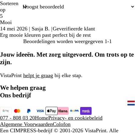
Sorteren
op
5
Mooi
14 mei 2026
|
Sasja B.
|
Geverifieerde klant
Erg mooie kleuren past perfect bij de rest
Beoordelingen worden weergegeven
1-1
Jouw ideeën. Met zorg uitgevoerd. Om trots op te
zijn.
VistaPrint
helpt je graag
bij elke stap.
We helpen graag
Ons bedrijf
077 - 808 03 20
Home
Privacy- en cookiebeleid
Algemene Voorwaarden
Colofon
Een CIMPRESS-bedrijf
© 2001-2026 VistaPrint. Alle