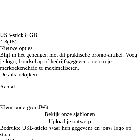
USB-stick 8 GB
Lees
4.3
(
18
)
18
Nieuwe opties
klantbeoordelingen
Blijf in het geheugen met dit praktische promo-artikel. Voeg
je logo, boodschap of bedrijfsgegevens toe om je
merkbekendheid te maximaliseren.
Details bekijken
Aantal
Kleur ondergrond
Wit
W
Bekijk onze sjablonen
i
Upload je ontwerp
t
Bedrukte USB-sticks waar hun gegevens en jouw logo op
staan.