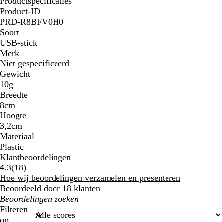
Productspecificaties
Product-ID
PRD-R8BFV0H0
Soort
USB-stick
Merk
Niet gespecificeerd
Gewicht
10g
Breedte
8cm
Hoogte
3,2cm
Materiaal
Plastic
Klantbeoordelingen
18
4.3
(
18
)
klantbeoordelingen
Hoe wij beoordelingen verzamelen en presenteren
Beoordeeld door 18 klanten
Mijn
zoekopdrachten
Filteren
op