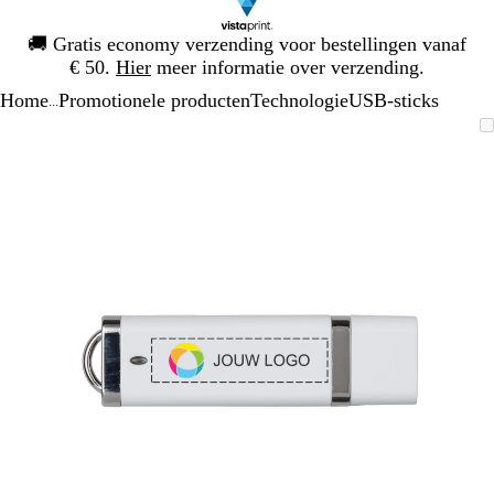
Dia
🚚
Gratis economy verzending voor bestellingen vanaf
1
€ 50.
Hier
meer informatie over verzending.
van
Home
Promotionele producten
Technologie
USB-sticks
1
...
Dia
Zoombare
Gezoomd
Gebruik
Klik
1
afbeelding
tot
plus-
om
van
minimum
en
uit
1
mintoetsen
te
om
vouwen
te
zoomen
en
pijltjestoetsen
om
te
zwenken