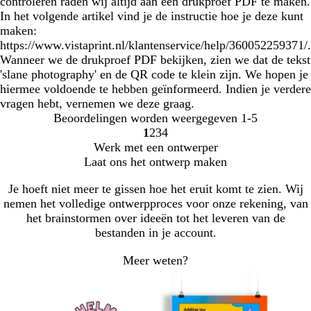
controleren raden wij altijd aan een drukproef PDF te maken.
In het volgende artikel vind je de instructie hoe je deze kunt
maken:
https://www.vistaprint.nl/klantenservice/help/360052259371/.
Wanneer we de drukproef PDF bekijken, zien we dat de tekst
'slane photography' en de QR code te klein zijn. We hopen je
hiermee voldoende te hebben geïnformeerd. Indien je verdere
vragen hebt, vernemen we deze graag.
Beoordelingen worden weergegeven
1-5
1
2
3
4
Naar
Naar
Naar
Naar
Werk met een ontwerper
pagina
pagina
pagina
pagina
Laat ons het ontwerp maken
Je hoeft niet meer te gissen hoe het eruit komt te zien. Wij
nemen het volledige ontwerpproces voor onze rekening, van
het brainstormen over ideeën tot het leveren van de
bestanden in je account.
Meer weten?