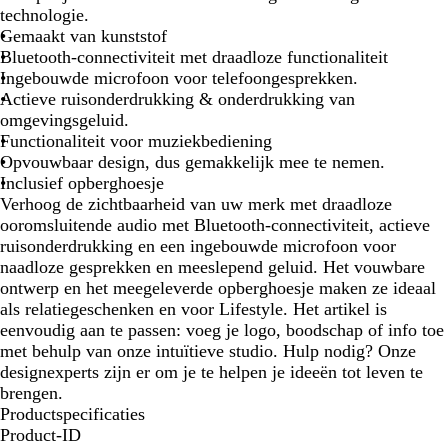
t
a
technologie.
r
Gemaakt van kunststof
t
Bluetooth-connectiviteit met draadloze functionaliteit
Ingebouwde microfoon voor telefoongesprekken.
Actieve ruisonderdrukking & onderdrukking van
omgevingsgeluid.
Functionaliteit voor muziekbediening
Opvouwbaar design, dus gemakkelijk mee te nemen.
Inclusief opberghoesje
Verhoog de zichtbaarheid van uw merk met draadloze
ooromsluitende audio met Bluetooth-connectiviteit, actieve
ruisonderdrukking en een ingebouwde microfoon voor
naadloze gesprekken en meeslepend geluid. Het vouwbare
ontwerp en het meegeleverde opberghoesje maken ze ideaal
als relatiegeschenken en voor Lifestyle. Het artikel is
eenvoudig aan te passen: voeg je logo, boodschap of info toe
met behulp van onze intuïtieve studio. Hulp nodig? Onze
designexperts zijn er om je te helpen je ideeën tot leven te
brengen.
Productspecificaties
Product-ID