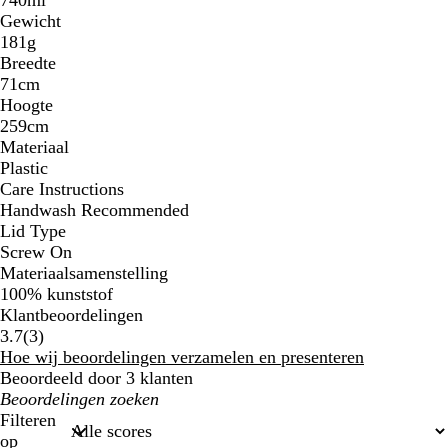
Gewicht
181g
Breedte
71cm
Hoogte
259cm
Materiaal
Plastic
Care Instructions
Handwash Recommended
Lid Type
Screw On
Materiaalsamenstelling
100% kunststof
Klantbeoordelingen
3
3.7
(
3
)
klantbeoordelingen
Hoe wij beoordelingen verzamelen en presenteren
Beoordeeld door 3 klanten
Mijn
zoekopdrachten
Filteren
op