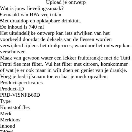
R
O
B
W
Upload je ontwerp
o
r
l
i
Wat is jouw lievelingssmaak?
o
a
a
t
Gemaakt van BPA-vrij tritan
d
n
u
Met draaidop en opklapbare drinktuit.
j
w
De inhoud is 740 ml
e
Het uiteindelijke ontwerp kan iets afwijken van het
voorbeeld doordat de deksels van de flessen worden
verwijderd tijdens het drukproces, waardoor het ontwerp kan
verschuiven.
Maak van gewoon water een lekker fruitdrankje met de Tutti
Frutti fles met filter. Vul het filter met citroen, komkommer
of wat je er ook maar in wilt doen en geniet van je drankje.
Voeg je bedrijfsnaam toe en laat je merk opvallen.
Productspecificaties
Product-ID
PRD-VISNFB60D
Type
Kunststof fles
Merk
Merkloos
Inhoud
740ml