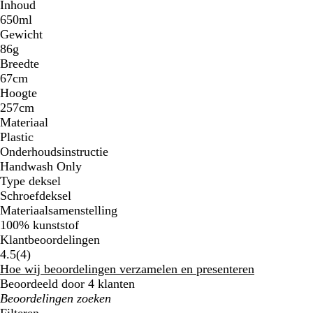
Inhoud
650ml
Gewicht
86g
Breedte
67cm
Hoogte
257cm
Materiaal
Plastic
Onderhoudsinstructie
Handwash Only
Type deksel
Schroefdeksel
Materiaalsamenstelling
100% kunststof
Klantbeoordelingen
4
4.5
(
4
)
klantbeoordelingen
Hoe wij beoordelingen verzamelen en presenteren
Beoordeeld door 4 klanten
Mijn