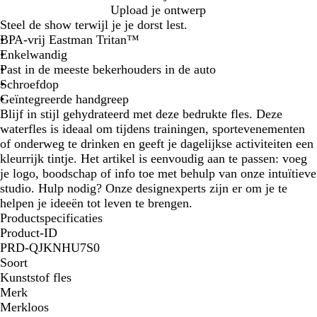
i
r
a
i
o
o
g
Upload je ontwerp
t
a
g
m
o
n
a
Steel de show terwijl je je dorst lest.
n
e
o
d
i
a
BPA-vrij Eastman Tritan™
j
n
e
n
l
Enkelwandig
e
t
n
g
z
Past in de meeste bekerhouders in de auto
a
s
w
Schroefdop
b
a
Geïntegreerde handgreep
l
r
Blijf in stijl gehydrateerd met deze bedrukte fles. Deze
a
t
waterfles is ideaal om tijdens trainingen, sportevenementen
u
of onderweg te drinken en geeft je dagelijkse activiteiten een
w
kleurrijk tintje. Het artikel is eenvoudig aan te passen: voeg
je logo, boodschap of info toe met behulp van onze intuïtieve
studio. Hulp nodig? Onze designexperts zijn er om je te
helpen je ideeën tot leven te brengen.
Productspecificaties
Product-ID
PRD-QJKNHU7S0
Soort
Kunststof fles
Merk
Merkloos