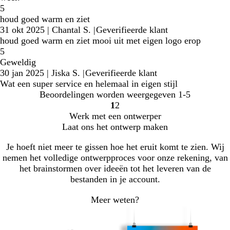
5
houd goed warm en ziet
31 okt 2025
|
Chantal S.
|
Geverifieerde klant
houd goed warm en ziet mooi uit met eigen logo erop
5
Geweldig
30 jan 2025
|
Jiska S.
|
Geverifieerde klant
Wat een super service en helemaal in eigen stijl
Beoordelingen worden weergegeven
1-5
1
2
Naar
Naar
Werk met een ontwerper
pagina
pagina
Laat ons het ontwerp maken
Je hoeft niet meer te gissen hoe het eruit komt te zien. Wij
nemen het volledige ontwerpproces voor onze rekening, van
het brainstormen over ideeën tot het leveren van de
bestanden in je account.
Meer weten?