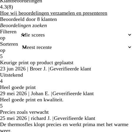
Klantbeoordelingen
8
4.3
(
8
)
klantbeoordelingen
Hoe wij beoordelingen verzamelen en presenteren
Beoordeeld door 8 klanten
Mijn
zoekopdrachten
Filteren
op
Sorteren
op
5
Keurige print op product geplaatst
23 jun 2026
|
Broer J.
|
Geverifieerde klant
Uitstekend
4
Heel goede print
29 mei 2026
|
Johan E.
|
Geverifieerde klant
Heel goede print en kwaliteit.
5
Precies zoals verwacht
25 mei 2026
|
richard J.
|
Geverifieerde klant
De thermosfles klopt precies en werkt prima met het warme
weer.