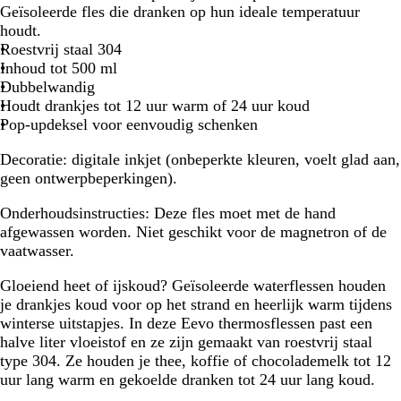
i
Geïsoleerde fles die dranken op hun ideale temperatuur
t
houdt.
Roestvrij staal 304
Inhoud tot 500 ml
Dubbelwandig
Houdt drankjes tot 12 uur warm of 24 uur koud
Pop-updeksel voor eenvoudig schenken
Decoratie:
digitale inkjet (onbeperkte kleuren, voelt glad aan,
geen ontwerpbeperkingen).
Onderhoudsinstructies:
Deze fles moet met de hand
afgewassen worden. Niet geschikt voor de magnetron of de
vaatwasser.
Gloeiend heet of ijskoud?
Geïsoleerde waterflessen houden
je drankjes koud voor op het strand en heerlijk warm tijdens
winterse uitstapjes. In deze Eevo thermosflessen past een
halve liter vloeistof en ze zijn gemaakt van roestvrij staal
type 304. Ze houden je thee, koffie of chocolademelk tot 12
uur lang warm en gekoelde dranken tot 24 uur lang koud.