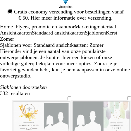
Dia
🚚
Gratis economy verzending voor bestellingen vanaf
1
€ 50.
Hier
meer informatie over verzending.
van
Home
Flyers, promotie en kantoor
Marketingmateriaal
1
...
Ansichtkaarten
Standaard ansichtkaarten
Sjablonen
Kerst
Zomer
Sjablonen voor Standaard ansichtkaarten: Zomer
Hieronder vind je een aantal van onze populairste
ontwerpsjablonen. Je kunt er hier een kiezen of onze
volledige galerij bekijken voor meer opties. Zodra je je
favoriet gevonden hebt, kun je hem aanpassen in onze online
ontwerpstudio.
Sjablonen doorzoeken
332 resultaten
Filters