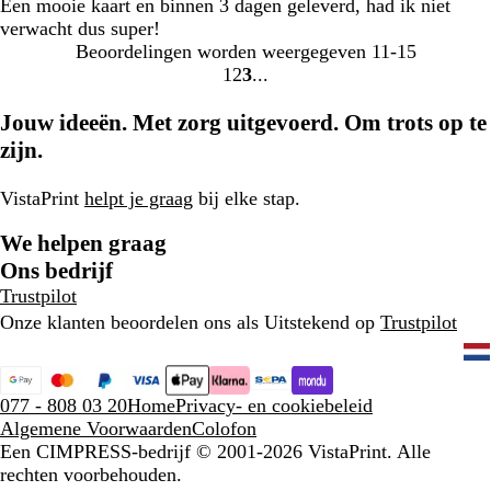
Een mooie kaart en binnen 3 dagen geleverd, had ik niet
verwacht dus super!
Beoordelingen worden weergegeven
11-15
1
2
3
Naar
Naar
Naar
pagina
pagina
pagina
Jouw ideeën. Met zorg uitgevoerd. Om trots op te
zijn.
VistaPrint
helpt je graag
bij elke stap.
We helpen graag
Ons bedrijf
Trustpilot
Onze klanten beoordelen ons als Uitstekend op
Trustpilot
077 - 808 03 20
Home
Privacy- en cookiebeleid
Algemene Voorwaarden
Colofon
Een CIMPRESS-bedrijf
© 2001-2026 VistaPrint. Alle
rechten voorbehouden.