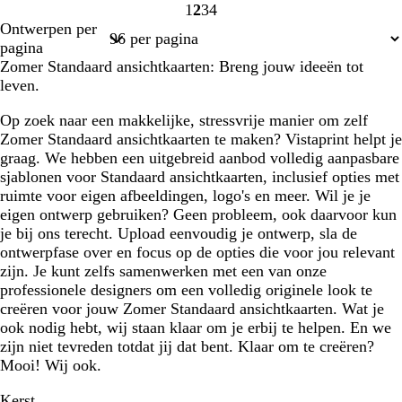
1
2
3
4
Pagina
Pagina
Pagina
Pagina
Ontwerpen per
1
2
3
4
pagina
Zomer Standaard ansichtkaarten: Breng jouw ideeën tot
leven.
Op zoek naar een makkelijke, stressvrije manier om zelf
Zomer Standaard ansichtkaarten te maken? Vistaprint helpt je
graag. We hebben een uitgebreid aanbod volledig aanpasbare
sjablonen voor Standaard ansichtkaarten, inclusief opties met
ruimte voor eigen afbeeldingen, logo's en meer. Wil je je
eigen ontwerp gebruiken? Geen probleem, ook daarvoor kun
je bij ons terecht. Upload eenvoudig je ontwerp, sla de
ontwerpfase over en focus op de opties die voor jou relevant
zijn. Je kunt zelfs samenwerken met een van onze
professionele designers om een volledig originele look te
creëren voor jouw Zomer Standaard ansichtkaarten. Wat je
ook nodig hebt, wij staan klaar om je erbij te helpen. En we
zijn niet tevreden totdat jij dat bent. Klaar om te creëren?
Mooi! Wij ook.
Kerst