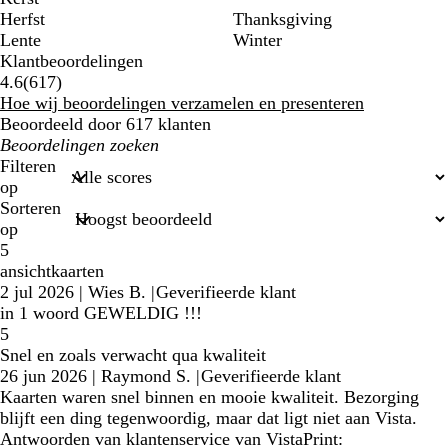
Herfst
Thanksgiving
Lente
Winter
Klantbeoordelingen
617
4.6
(
617
)
klantbeoordelingen
Hoe wij beoordelingen verzamelen en presenteren
Beoordeeld door 617 klanten
Mijn
zoekopdrachten
Filteren
op
Sorteren
op
5
ansichtkaarten
2 jul 2026
|
Wies B.
|
Geverifieerde klant
in 1 woord GEWELDIG !!!
5
Snel en zoals verwacht qua kwaliteit
26 jun 2026
|
Raymond S.
|
Geverifieerde klant
Kaarten waren snel binnen en mooie kwaliteit. Bezorging
blijft een ding tegenwoordig, maar dat ligt niet aan Vista.
Antwoorden van klantenservice van VistaPrint: