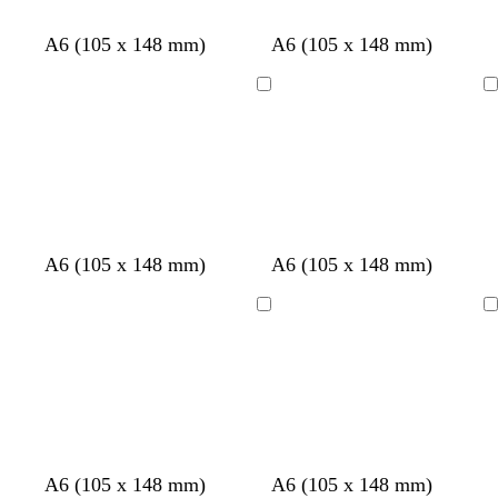
e
u
e
i
n
a
i
j
u
d
w
z
w
z
A6 (105 x 148 mm)
A6 (105 x 148 mm)
n
s
w
o
i
w
i
w
n
t
a
t
a
Bezig
Bezig
k
r
r
met
met
e
t
t
laden
laden
r
g
r
i
j
A6 (105 x 148 mm)
A6 (105 x 148 mm)
s
Bezig
Bezig
met
met
laden
laden
b
w
z
w
w
w
w
w
A6 (105 x 148 mm)
A6 (105 x 148 mm)