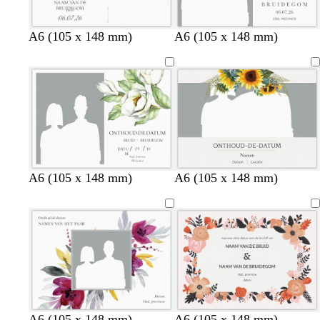
A6 (105 x 148 mm)
A6 (105 x 148 mm)
c
c
c
A6 (105 x 148 mm)
A6 (105 x 148 mm)
r
r
r
è
è
è
m
m
m
e
e
e
w
w
w
l
d
c
A6 (105 x 148 mm)
A6 (105 x 148 mm)