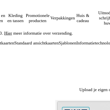
Uitnod
 en
Kleding
Promotionele
Huis &
Verpakkingen
schrij
en
en tassen
producten
cadeau
huw
50.
Hier
meer informatie over verzending.
tkaarten
Standaard ansichtkaarten
Sjablonen
Informatietechnol
Upload je eigen 