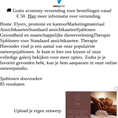
Dia
🚚
Gratis economy verzending voor bestellingen vanaf
1
€ 50.
Hier
meer informatie over verzending.
van
Home
Flyers, promotie en kantoor
Marketingmateriaal
1
...
Ansichtkaarten
Standaard ansichtkaarten
Sjablonen
Gezondheid en maatschappelijke dienstverlening
Therapie
Sjablonen voor Standaard ansichtkaarten: Therapie
Hieronder vind je een aantal van onze populairste
ontwerpsjablonen. Je kunt er hier een kiezen of onze
volledige galerij bekijken voor meer opties. Zodra je je
favoriet gevonden hebt, kun je hem aanpassen in onze online
ontwerpstudio.
Sjablonen doorzoeken
85 resultaten
Filters
Upload je eigen ontwerp