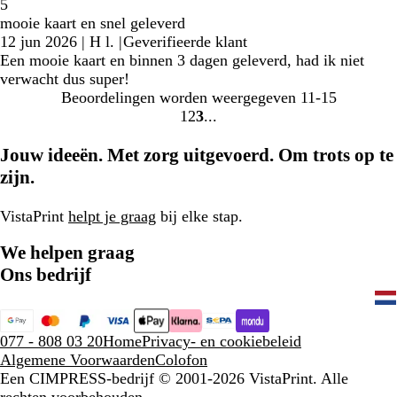
5
mooie kaart en snel geleverd
12 jun 2026
|
H l.
|
Geverifieerde klant
Een mooie kaart en binnen 3 dagen geleverd, had ik niet
verwacht dus super!
Beoordelingen worden weergegeven
11-15
1
2
3
Naar
Naar
Naar
pagina
pagina
pagina
Jouw ideeën. Met zorg uitgevoerd. Om trots op te
zijn.
VistaPrint
helpt je graag
bij elke stap.
We helpen graag
Ons bedrijf
077 - 808 03 20
Home
Privacy- en cookiebeleid
Algemene Voorwaarden
Colofon
Een CIMPRESS-bedrijf
© 2001-2026 VistaPrint. Alle
rechten voorbehouden.