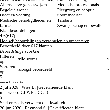
Alternatieve geneeswijzen
Medische professionals
Begeleid wonen
Pleegzorg en adoptie
Dieet en voeding
Sport medisch
Medische benodigdheden en
Tandarts
farmacie
Zwangerschap en bevallen
Klantbeoordelingen
617
4.6
(
617
)
klantbeoordelingen
Hoe wij beoordelingen verzamelen en presenteren
Beoordeeld door 617 klanten
Mijn
zoekopdrachten
Filteren
op
Sorteren
op
5
ansichtkaarten
2 jul 2026
|
Wies B.
|
Geverifieerde klant
in 1 woord GEWELDIG !!!
5
Snel en zoals verwacht qua kwaliteit
26 jun 2026
|
Raymond S.
|
Geverifieerde klant