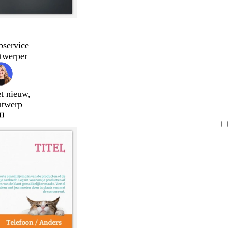
pservice
twerper
t nieuw,
ntwerp
0