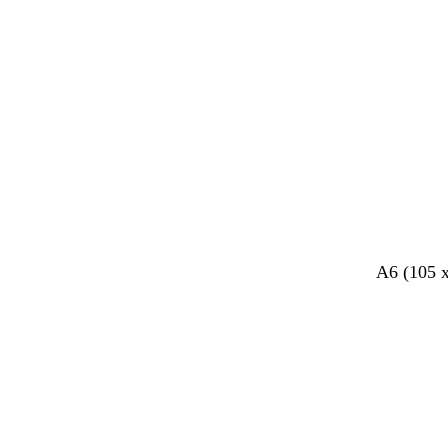
Bezig
met
laden
A6 (105 
Bezig
met
laden