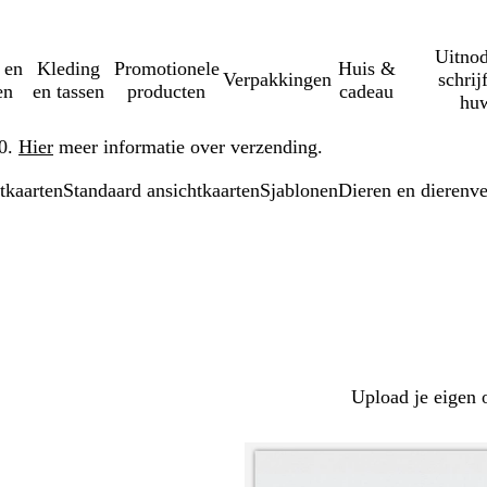
Uitnod
 en
Kleding
Promotionele
Huis &
Verpakkingen
schrij
en
en tassen
producten
cadeau
huw
50.
Hier
meer informatie over verzending.
tkaarten
Standaard ansichtkaarten
Sjablonen
Dieren en dierenv
Upload je eigen 