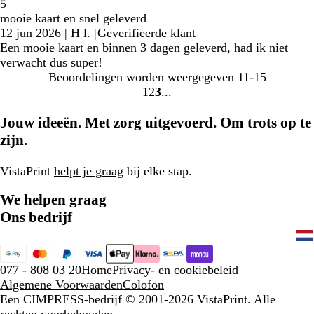
5
mooie kaart en snel geleverd
12 jun 2026
|
H l.
|
Geverifieerde klant
Een mooie kaart en binnen 3 dagen geleverd, had ik niet
verwacht dus super!
Beoordelingen worden weergegeven
11-15
1
2
3
Naar
Naar
Naar
pagina
pagina
pagina
Jouw ideeën. Met zorg uitgevoerd. Om trots op te
zijn.
VistaPrint
helpt je graag
bij elke stap.
We helpen graag
Ons bedrijf
077 - 808 03 20
Home
Privacy- en cookiebeleid
Algemene Voorwaarden
Colofon
Een CIMPRESS-bedrijf
© 2001-2026 VistaPrint. Alle
rechten voorbehouden.