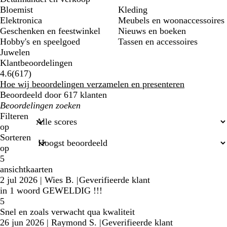
Bloemist
Kleding
Elektronica
Meubels en woonaccessoires
Geschenken en feestwinkel
Nieuws en boeken
Hobby's en speelgoed
Tassen en accessoires
Juwelen
Klantbeoordelingen
617
4.6
(
617
)
klantbeoordelingen
Hoe wij beoordelingen verzamelen en presenteren
Beoordeeld door 617 klanten
Mijn
zoekopdrachten
Filteren
op
Sorteren
op
5
ansichtkaarten
2 jul 2026
|
Wies B.
|
Geverifieerde klant
in 1 woord GEWELDIG !!!
5
Snel en zoals verwacht qua kwaliteit
26 jun 2026
|
Raymond S.
|
Geverifieerde klant