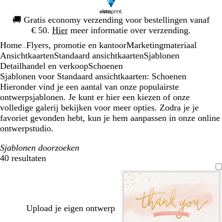
Dia
🚚
Gratis economy verzending voor bestellingen vanaf
1
€ 50.
Hier
meer informatie over verzending.
van
Home
Flyers, promotie en kantoor
Marketingmateriaal
1
...
Ansichtkaarten
Standaard ansichtkaarten
Sjablonen
Detailhandel en verkoop
Schoenen
Sjablonen voor Standaard ansichtkaarten: Schoenen
Hieronder vind je een aantal van onze populairste
ontwerpsjablonen. Je kunt er hier een kiezen of onze
volledige galerij bekijken voor meer opties. Zodra je je
favoriet gevonden hebt, kun je hem aanpassen in onze online
ontwerpstudio.
Sjablonen doorzoeken
40 resultaten
Filters
Upload je eigen ontwerp