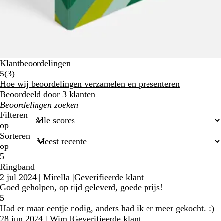
Klantbeoordelingen
3
5
(
3
)
klantbeoordelingen
Hoe wij beoordelingen verzamelen en presenteren
Beoordeeld door 3 klanten
Mijn
zoekopdrachten
Filteren
op
Sorteren
op
5
Ringband
2 jul 2024
|
Mirella
|
Geverifieerde klant
Goed geholpen, op tijd geleverd, goede prijs!
5
Had er maar eentje nodig, anders had ik er meer gekocht. :)
28 jun 2024
|
Wim
|
Geverifieerde klant