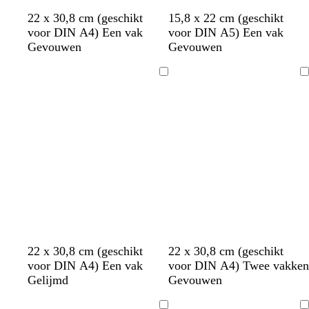
b
z
d
b
b
d
t
w
o
d
22 x 30,8 cm (geschikt
15,8 x 22 cm (geschikt
l
w
o
l
l
o
u
i
l
o
voor DIN A4) Een vak
voor DIN A5) Een vak
a
a
n
a
a
n
r
j
i
n
Gevouwen
Gevouwen
u
r
k
u
u
k
q
n
j
k
w
t
e
w
w
e
u
r
f
e
Bezig
Bezig
r
r
o
o
g
r
met
met
b
g
i
o
r
g
laden
laden
l
r
s
d
o
r
a
i
e
e
i
u
j
n
j
w
s
s
l
b
b
r
o
22 x 30,8 cm (geschikt
22 x 30,8 cm (geschikt
i
l
e
o
l
voor DIN A4) Een vak
voor DIN A4) Twee vakken
c
a
i
o
i
Gelijmd
Gevouwen
h
u
g
d
j
t
w
e
f