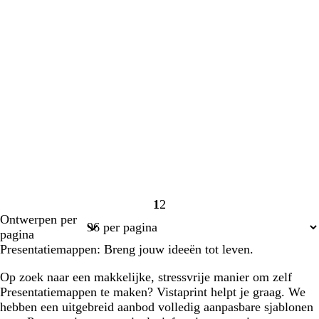
1
2
Pagina
Pagina
Ontwerpen per
1
2
pagina
Presentatiemappen: Breng jouw ideeën tot leven.
Op zoek naar een makkelijke, stressvrije manier om zelf
Presentatiemappen te maken? Vistaprint helpt je graag. We
hebben een uitgebreid aanbod volledig aanpasbare sjablonen