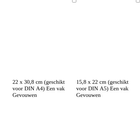
e
t
r
t
t
t
t
e
g
e
Bezig
Bezig
r
g
o
r
r
r
met
met
p
r
o
b
o
b
laden
laden
a
i
d
r
e
r
a
j
u
n
u
r
s
i
i
s
n
n
22 x 30,8 cm (geschikt
15,8 x 22 cm (geschikt
voor DIN A4) Een vak
voor DIN A5) Een vak
Gevouwen
Gevouwen
Bezig
Bezig
met
met
laden
laden