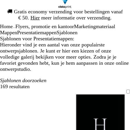
Dia
🚚
Gratis economy verzending voor bestellingen vanaf
1
€ 50.
Hier
meer informatie over verzending.
van
Home
Flyers, promotie en kantoor
Marketingmateriaal
1
...
Mappen
Presentatiemappen
Sjablonen
Sjablonen voor Presentatiemappen:
Hieronder vind je een aantal van onze populairste
ontwerpsjablonen. Je kunt er hier een kiezen of onze
volledige galerij bekijken voor meer opties. Zodra je je
favoriet gevonden hebt, kun je hem aanpassen in onze online
ontwerpstudio.
Sjablonen doorzoeken
169 resultaten
Filters