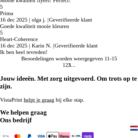
Mooie kwaliteit flyers! Perfect!
5
Prima
16 dec 2025
|
olga j.
|
Geverifieerde klant
Goede kwaliteit mooie kleuren
5
Heart-Coherence
16 dec 2025
|
Karin N.
|
Geverifieerde klant
Ik ben heel tevreden!
Beoordelingen worden weergegeven
11-15
1
2
3
Naar
Naar
Naar
pagina
pagina
pagina
Jouw ideeën. Met zorg uitgevoerd. Om trots op te
zijn.
VistaPrint
helpt je graag
bij elke stap.
We helpen graag
Ons bedrijf