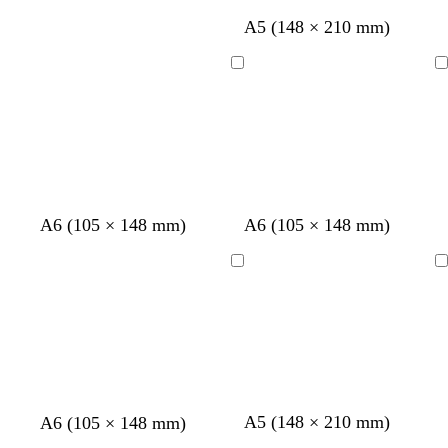
e
n
z
l
A5 (148 × 210 mm)
r
w
i
b
a
c
r
Bezig
Bezig
r
h
u
met
met
t
t
i
laden
laden
g
n
r
i
j
s
A6 (105 × 148 mm)
A6 (105 × 148 mm)
Bezig
Bezig
met
met
laden
laden
t
t
m
d
A5 (148 × 210 mm)
A6 (105 × 148 mm)
u
e
a
o