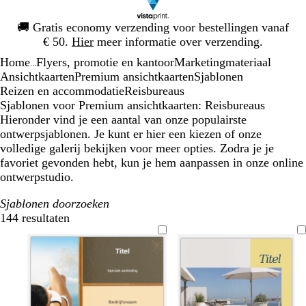
Dia
🚚
Gratis economy verzending voor bestellingen vanaf
1
€ 50.
Hier
meer informatie over verzending.
van
Home
Flyers, promotie en kantoor
Marketingmateriaal
1
...
Ansichtkaarten
Premium ansichtkaarten
Sjablonen
Reizen en accommodatie
Reisbureaus
Sjablonen voor Premium ansichtkaarten: Reisbureaus
Hieronder vind je een aantal van onze populairste
ontwerpsjablonen. Je kunt er hier een kiezen of onze
volledige galerij bekijken voor meer opties. Zodra je je
favoriet gevonden hebt, kun je hem aanpassen in onze online
ontwerpstudio.
Sjablonen doorzoeken
144 resultaten
Filters