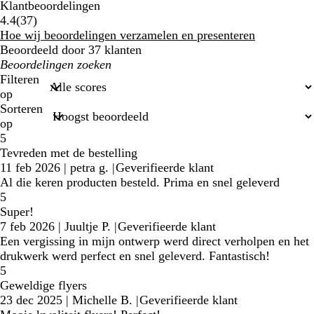
Klantbeoordelingen
37
4.4
(
37
)
klantbeoordelingen
Hoe wij beoordelingen verzamelen en presenteren
Beoordeeld door 37 klanten
Mijn
zoekopdrachten
Filteren
op
Sorteren
op
5
Tevreden met de bestelling
11 feb 2026
|
petra g.
|
Geverifieerde klant
Al die keren producten besteld. Prima en snel geleverd
5
Super!
7 feb 2026
|
Juultje P.
|
Geverifieerde klant
Een vergissing in mijn ontwerp werd direct verholpen en het
drukwerk werd perfect en snel geleverd. Fantastisch!
5
Geweldige flyers
23 dec 2025
|
Michelle B.
|
Geverifieerde klant