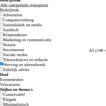
Bedrijfstak
Alle categorieën weergeven
Bedrijfstak
Adverteren
Computerverkoop
Journalistiek en media
Juridisch
Klantendienst
Marketing en communicatie
Notaris
Secretaresse
l
b
z
g
d
A5 (148 
Sociale media
i
l
a
r
o
Tekstschrijven en redactie
c
a
l
o
n
Werving en uitzendwerk
h
d
m
e
k
Zakelijk advies
t
g
n
e
Doel
b
r
r
Evenementen
l
o
p
Volwassene
a
e
a
Stijlen en thema's
u
n
a
Conservatief
w
r
Elegant
s
Minimalistisch