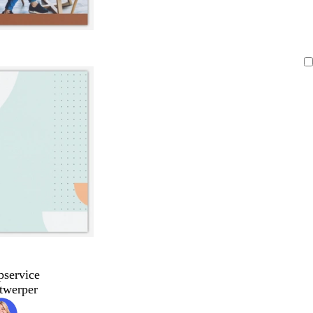
pservice
twerper