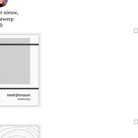
t nieuw,
ntwerp
0