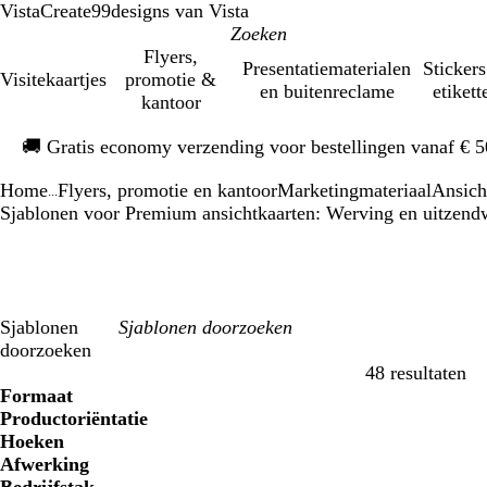
VistaCreate
99designs van Vista
Flyers,
Presentatiematerialen
Stickers
Visitekaartjes
promotie &
en buitenreclame
etikett
kantoor
Dia
🚚
Gratis economy verzending voor bestellingen vanaf € 
1
van
Home
Flyers, promotie en kantoor
Marketingmateriaal
Ansich
1
...
Sjablonen voor Premium ansichtkaarten: Werving en uitzend
Sjablonen
doorzoeken
48 resultaten
Filters
Formaat
Productoriëntatie
Hoeken
Afwerking