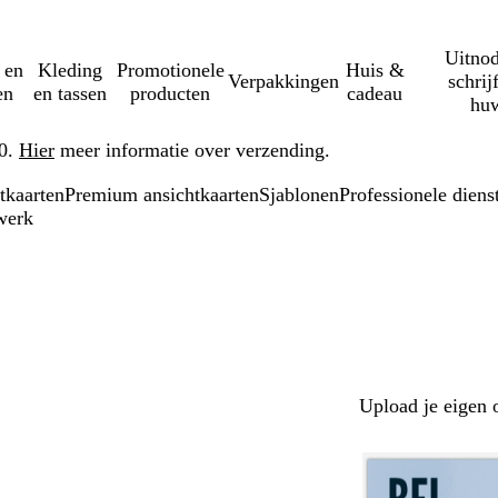
Uitnod
 en
Kleding
Promotionele
Huis &
Verpakkingen
schrij
en
en tassen
producten
cadeau
huw
50.
Hier
meer informatie over verzending.
tkaarten
Premium ansichtkaarten
Sjablonen
Professionele diens
werk
Upload je eigen 