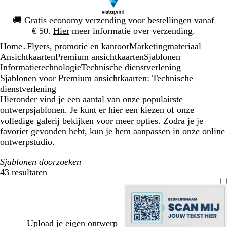
Dia
🚚
Gratis economy verzending voor bestellingen vanaf
1
€ 50.
Hier
meer informatie over verzending.
van
Home
Flyers, promotie en kantoor
Marketingmateriaal
1
...
Ansichtkaarten
Premium ansichtkaarten
Sjablonen
Informatietechnologie
Technische dienstverlening
Sjablonen voor Premium ansichtkaarten: Technische
dienstverlening
Hieronder vind je een aantal van onze populairste
ontwerpsjablonen. Je kunt er hier een kiezen of onze
volledige galerij bekijken voor meer opties. Zodra je je
favoriet gevonden hebt, kun je hem aanpassen in onze online
ontwerpstudio.
Sjablonen doorzoeken
43 resultaten
Filters
Upload je eigen ontwerp