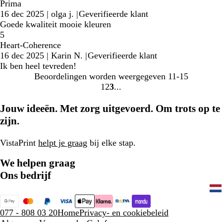
Prima
16 dec 2025
|
olga j.
|
Geverifieerde klant
Goede kwaliteit mooie kleuren
5
Heart-Coherence
16 dec 2025
|
Karin N.
|
Geverifieerde klant
Ik ben heel tevreden!
Beoordelingen worden weergegeven
11-15
1
2
3
Naar
Naar
Naar
pagina
pagina
pagina
Jouw ideeën. Met zorg uitgevoerd. Om trots op te
zijn.
VistaPrint
helpt je graag
bij elke stap.
We helpen graag
Ons bedrijf
077 - 808 03 20
Home
Privacy- en cookiebeleid