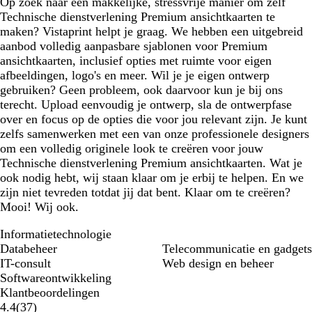
Op zoek naar een makkelijke, stressvrije manier om zelf
Technische dienstverlening Premium ansichtkaarten te
maken? Vistaprint helpt je graag. We hebben een uitgebreid
aanbod volledig aanpasbare sjablonen voor Premium
ansichtkaarten, inclusief opties met ruimte voor eigen
afbeeldingen, logo's en meer. Wil je je eigen ontwerp
gebruiken? Geen probleem, ook daarvoor kun je bij ons
terecht. Upload eenvoudig je ontwerp, sla de ontwerpfase
over en focus op de opties die voor jou relevant zijn. Je kunt
zelfs samenwerken met een van onze professionele designers
om een volledig originele look te creëren voor jouw
Technische dienstverlening Premium ansichtkaarten. Wat je
ook nodig hebt, wij staan klaar om je erbij te helpen. En we
zijn niet tevreden totdat jij dat bent. Klaar om te creëren?
Mooi! Wij ook.
Informatietechnologie
Databeheer
Telecommunicatie en gadgets
IT-consult
Web design en beheer
Softwareontwikkeling
Klantbeoordelingen
37
4.4
(
37
)