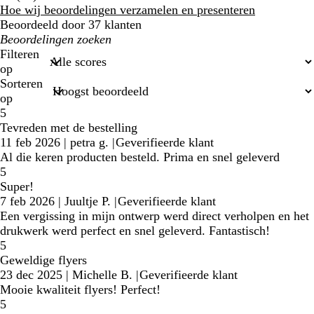
klantbeoordelingen
Hoe wij beoordelingen verzamelen en presenteren
Beoordeeld door 37 klanten
Mijn
zoekopdrachten
Filteren
op
Sorteren
op
5
Tevreden met de bestelling
11 feb 2026
|
petra g.
|
Geverifieerde klant
Al die keren producten besteld. Prima en snel geleverd
5
Super!
7 feb 2026
|
Juultje P.
|
Geverifieerde klant
Een vergissing in mijn ontwerp werd direct verholpen en het
drukwerk werd perfect en snel geleverd. Fantastisch!
5
Geweldige flyers
23 dec 2025
|
Michelle B.
|
Geverifieerde klant
Mooie kwaliteit flyers! Perfect!
5