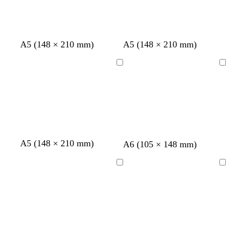
b
o
l
e
a
n
u
A5 (148 × 210 mm)
A5 (148 × 210 mm)
w
Bezig
Bezig
met
met
laden
laden
A5 (148 × 210 mm)
w
w
c
w
w
A6 (105 × 148 mm)
i
i
r
i
i
t
t
è
t
t
Bezig
Bezig
m
met
met
e
laden
laden