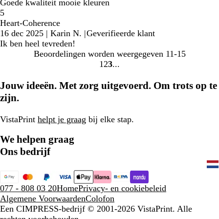
Goede kwaliteit mooie kleuren
5
Heart-Coherence
16 dec 2025
|
Karin N.
|
Geverifieerde klant
Ik ben heel tevreden!
Beoordelingen worden weergegeven
11-15
1
2
3
Naar
Naar
Naar
pagina
pagina
pagina
Jouw ideeën. Met zorg uitgevoerd. Om trots op te
zijn.
VistaPrint
helpt je graag
bij elke stap.
We helpen graag
Ons bedrijf
077 - 808 03 20
Home
Privacy- en cookiebeleid
Algemene Voorwaarden
Colofon
Een CIMPRESS-bedrijf
© 2001-2026 VistaPrint. Alle