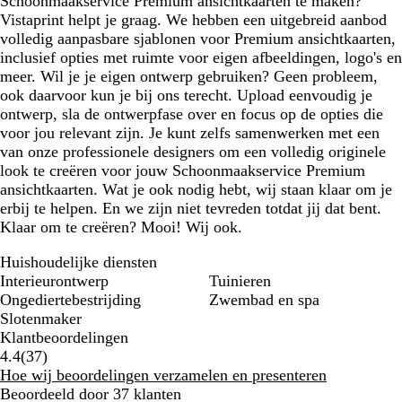
Schoonmaakservice Premium ansichtkaarten te maken?
Vistaprint helpt je graag. We hebben een uitgebreid aanbod
volledig aanpasbare sjablonen voor Premium ansichtkaarten,
inclusief opties met ruimte voor eigen afbeeldingen, logo's en
meer. Wil je je eigen ontwerp gebruiken? Geen probleem,
ook daarvoor kun je bij ons terecht. Upload eenvoudig je
ontwerp, sla de ontwerpfase over en focus op de opties die
voor jou relevant zijn. Je kunt zelfs samenwerken met een
van onze professionele designers om een volledig originele
look te creëren voor jouw Schoonmaakservice Premium
ansichtkaarten. Wat je ook nodig hebt, wij staan klaar om je
erbij te helpen. En we zijn niet tevreden totdat jij dat bent.
Klaar om te creëren? Mooi! Wij ook.
Huishoudelijke diensten
Interieurontwerp
Tuinieren
Ongediertebestrijding
Zwembad en spa
Slotenmaker
Klantbeoordelingen
37
4.4
(
37
)
klantbeoordelingen
Hoe wij beoordelingen verzamelen en presenteren
Beoordeeld door 37 klanten