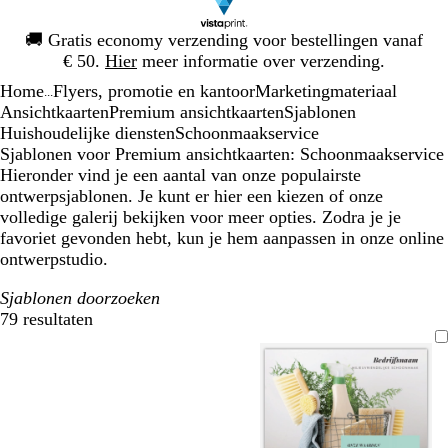
Dia
🚚
Gratis economy verzending voor bestellingen vanaf
1
€ 50.
Hier
meer informatie over verzending.
van
Home
Flyers, promotie en kantoor
Marketingmateriaal
1
...
Ansichtkaarten
Premium ansichtkaarten
Sjablonen
Huishoudelijke diensten
Schoonmaakservice
Sjablonen voor Premium ansichtkaarten: Schoonmaakservice
Hieronder vind je een aantal van onze populairste
ontwerpsjablonen. Je kunt er hier een kiezen of onze
volledige galerij bekijken voor meer opties. Zodra je je
favoriet gevonden hebt, kun je hem aanpassen in onze online
ontwerpstudio.
Sjablonen doorzoeken
79 resultaten
Filters