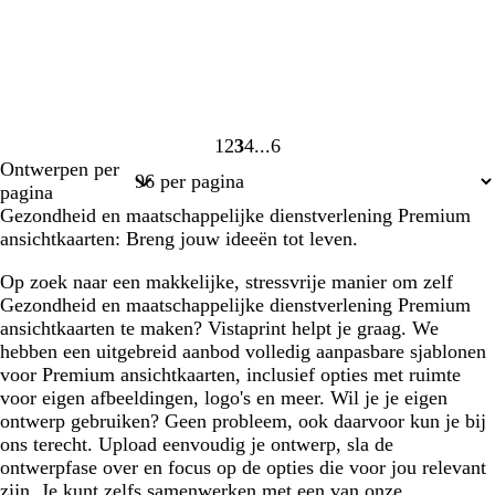
1
2
3
4
6
Pagina
Pagina
Pagina
Pagina
Pagina
Ontwerpen per
1
2
3
4
6
pagina
Gezondheid en maatschappelijke dienstverlening Premium
ansichtkaarten: Breng jouw ideeën tot leven.
Op zoek naar een makkelijke, stressvrije manier om zelf
Gezondheid en maatschappelijke dienstverlening Premium
ansichtkaarten te maken? Vistaprint helpt je graag. We
hebben een uitgebreid aanbod volledig aanpasbare sjablonen
voor Premium ansichtkaarten, inclusief opties met ruimte
voor eigen afbeeldingen, logo's en meer. Wil je je eigen
ontwerp gebruiken? Geen probleem, ook daarvoor kun je bij
ons terecht. Upload eenvoudig je ontwerp, sla de
ontwerpfase over en focus op de opties die voor jou relevant
zijn. Je kunt zelfs samenwerken met een van onze