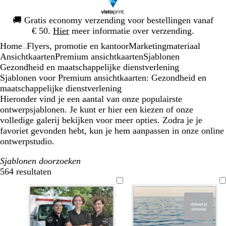
Dia
🚚
Gratis economy verzending voor bestellingen vanaf
1
€ 50.
Hier
meer informatie over verzending.
van
Home
Flyers, promotie en kantoor
Marketingmateriaal
1
...
Ansichtkaarten
Premium ansichtkaarten
Sjablonen
Gezondheid en maatschappelijke dienstverlening
Sjablonen voor Premium ansichtkaarten: Gezondheid en
maatschappelijke dienstverlening
Hieronder vind je een aantal van onze populairste
ontwerpsjablonen. Je kunt er hier een kiezen of onze
volledige galerij bekijken voor meer opties. Zodra je je
favoriet gevonden hebt, kun je hem aanpassen in onze online
ontwerpstudio.
Sjablonen doorzoeken
564 resultaten
Filters