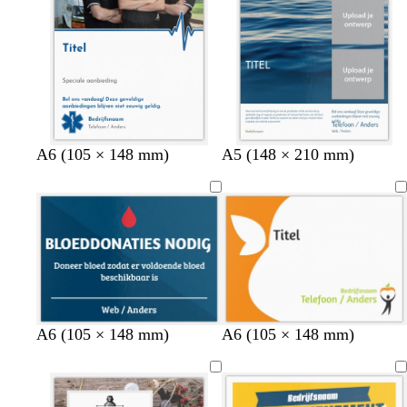
w
w
w
w
w
A6 (105 × 148 mm)
A5 (148 × 210 mm)
i
i
i
i
i
t
t
t
t
t
d
l
A6 (105 × 148 mm)
A6 (105 × 148 mm)
o
i
n
c
k
h