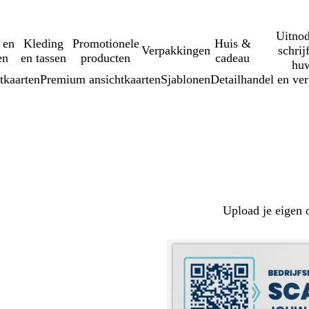
Uitnod
 en
Kleding
Promotionele
Huis &
Verpakkingen
schrij
en
en tassen
producten
cadeau
huw
tkaarten
Premium ansichtkaarten
Sjablonen
Detailhandel en ve
Upload je eigen 