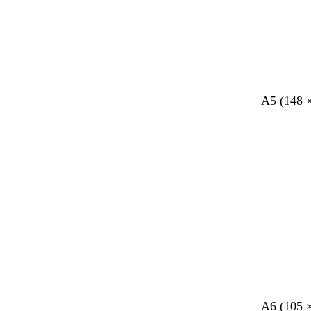
A5 (148 
t
g
d
g
r
z
A6 (105 