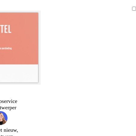
pservice
twerper
t nieuw,