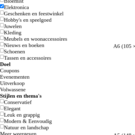
Bloemist
Elektronica
Geschenken en feestwinkel
Hobby's en speelgoed
Juwelen
Kleding
Meubels en woonaccessoires
Nieuws en boeken
l
l
d
g
r
A6 (105 
Schoenen
i
i
o
e
o
Tassen en accessoires
c
c
n
e
o
Doel
h
h
k
l
d
Coupons
t
t
e
Evenementen
g
g
r
Uitverkoop
r
r
g
Volwassene
i
i
r
Stijlen en thema's
j
j
i
Conservatief
s
s
j
Elegant
s
Leuk en grappig
Modern & Eenvoudig
Natuur en landschap
Meer weergeven