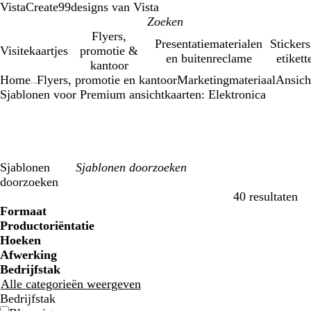
VistaCreate
99designs van Vista
Flyers,
Presentatiematerialen
Stickers
Visitekaartjes
promotie &
en buitenreclame
etikett
kantoor
Home
Flyers, promotie en kantoor
Marketingmateriaal
Ansich
...
Sjablonen voor Premium ansichtkaarten: Elektronica
Sjablonen
doorzoeken
40 resultaten
Filters
Formaat
Productoriëntatie
Hoeken
Afwerking
Bedrijfstak
Alle categorieën weergeven
Bedrijfstak