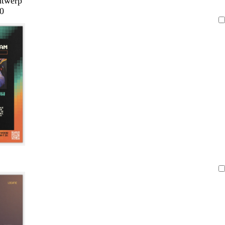
ntwerp
0