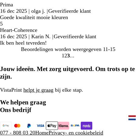
Prima
16 dec 2025
|
olga j.
|
Geverifieerde klant
Goede kwaliteit mooie kleuren
5
Heart-Coherence
16 dec 2025
|
Karin N.
|
Geverifieerde klant
Ik ben heel tevreden!
Beoordelingen worden weergegeven
11-15
1
2
3
Naar
Naar
Naar
pagina
pagina
pagina
Jouw ideeën. Met zorg uitgevoerd. Om trots op te
zijn.
VistaPrint
helpt je graag
bij elke stap.
We helpen graag
Ons bedrijf
077 - 808 03 20
Home
Privacy- en cookiebeleid