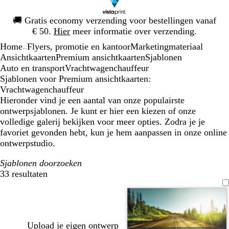
Dia
🚚
Gratis economy verzending voor bestellingen vanaf
1
€ 50.
Hier
meer informatie over verzending.
van
Home
Flyers, promotie en kantoor
Marketingmateriaal
1
...
Ansichtkaarten
Premium ansichtkaarten
Sjablonen
Auto en transport
Vrachtwagenchauffeur
Sjablonen voor Premium ansichtkaarten:
Vrachtwagenchauffeur
Hieronder vind je een aantal van onze populairste
ontwerpsjablonen. Je kunt er hier een kiezen of onze
volledige galerij bekijken voor meer opties. Zodra je je
favoriet gevonden hebt, kun je hem aanpassen in onze online
ontwerpstudio.
Sjablonen doorzoeken
33 resultaten
Filters
Upload je eigen ontwerp