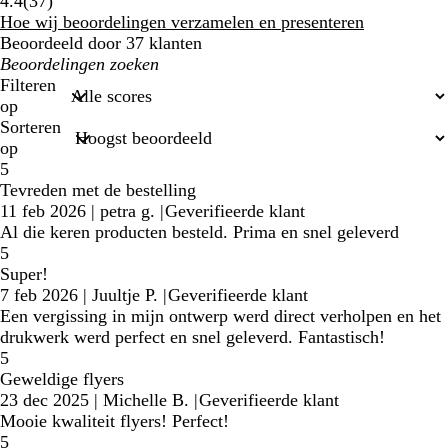
37
4.4
(
37
)
klantbeoordelingen
Hoe wij beoordelingen verzamelen en presenteren
Beoordeeld door 37 klanten
Mijn
zoekopdrachten
Filteren
op
Sorteren
op
5
Tevreden met de bestelling
11 feb 2026
|
petra g.
|
Geverifieerde klant
Al die keren producten besteld. Prima en snel geleverd
5
Super!
7 feb 2026
|
Juultje P.
|
Geverifieerde klant
Een vergissing in mijn ontwerp werd direct verholpen en het
drukwerk werd perfect en snel geleverd. Fantastisch!
5
Geweldige flyers
23 dec 2025
|
Michelle B.
|
Geverifieerde klant
Mooie kwaliteit flyers! Perfect!
5