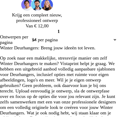
t
t
t
g
g
g
r
r
r
Krijg een compleet nieuw,
i
i
i
professioneel ontwerp
j
j
j
Van € 12,00
s
s
s
1
Pagina
Ontwerpen per
1
pagina
Winter Deurhangers: Breng jouw ideeën tot leven.
Op zoek naar een makkelijke, stressvrije manier om zelf
Winter Deurhangers te maken? Vistaprint helpt je graag. We
hebben een uitgebreid aanbod volledig aanpasbare sjablonen
voor Deurhangers, inclusief opties met ruimte voor eigen
afbeeldingen, logo's en meer. Wil je je eigen ontwerp
gebruiken? Geen probleem, ook daarvoor kun je bij ons
terecht. Upload eenvoudig je ontwerp, sla de ontwerpfase
over en focus op de opties die voor jou relevant zijn. Je kunt
zelfs samenwerken met een van onze professionele designers
om een volledig originele look te creëren voor jouw Winter
Deurhangers. Wat je ook nodig hebt, wij staan klaar om je