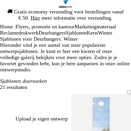
Dia
🚚
Gratis economy verzending voor bestellingen vanaf
1
€ 50.
Hier
meer informatie over verzending.
van
Home
Flyers, promotie en kantoor
Marketingmateriaal
1
...
Reclamedrukwerk
Deurhangers
Sjablonen
Kerst
Winter
Sjablonen voor Deurhangers: Winter
Hieronder vind je een aantal van onze populairste
ontwerpsjablonen. Je kunt er hier een kiezen of onze
volledige galerij bekijken voor meer opties. Zodra je je
favoriet gevonden hebt, kun je hem aanpassen in onze online
ontwerpstudio.
Sjablonen doorzoeken
21 resultaten
Filters
Upload je eigen ontwerp