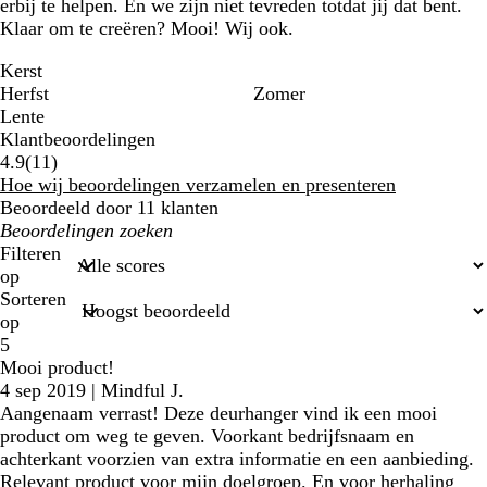
erbij te helpen. En we zijn niet tevreden totdat jij dat bent.
Klaar om te creëren? Mooi! Wij ook.
Kerst
Herfst
Zomer
Lente
Klantbeoordelingen
11
4.9
(
11
)
klantbeoordelingen
Hoe wij beoordelingen verzamelen en presenteren
Beoordeeld door 11 klanten
Mijn
zoekopdrachten
Filteren
op
Sorteren
op
5
Mooi product!
4 sep 2019
|
Mindful J.
Aangenaam verrast! Deze deurhanger vind ik een mooi
product om weg te geven. Voorkant bedrijfsnaam en
achterkant voorzien van extra informatie en een aanbieding.
Relevant product voor mijn doelgroep. En voor herhaling