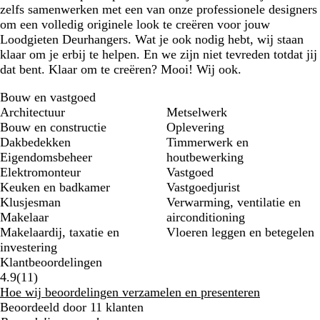
zelfs samenwerken met een van onze professionele designers
om een volledig originele look te creëren voor jouw
Loodgieten Deurhangers. Wat je ook nodig hebt, wij staan
klaar om je erbij te helpen. En we zijn niet tevreden totdat jij
dat bent. Klaar om te creëren? Mooi! Wij ook.
Bouw en vastgoed
Architectuur
Metselwerk
Bouw en constructie
Oplevering
Dakbedekken
Timmerwerk en
Eigendomsbeheer
houtbewerking
Elektromonteur
Vastgoed
Keuken en badkamer
Vastgoedjurist
Klusjesman
Verwarming, ventilatie en
Makelaar
airconditioning
Makelaardij, taxatie en
Vloeren leggen en betegelen
investering
Klantbeoordelingen
11
4.9
(
11
)
klantbeoordelingen
Hoe wij beoordelingen verzamelen en presenteren
Beoordeeld door 11 klanten