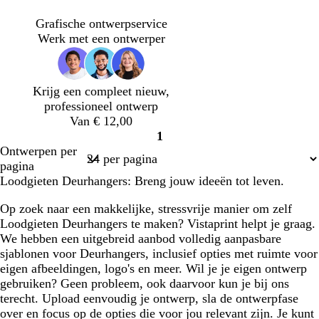
o
o
u
l
a
n
n
r
a
l
Grafische ontwerpservice
k
k
q
u
m
Werk met een ontwerper
e
e
u
w
r
r
o
g
p
i
Krijg een compleet nieuw,
r
a
s
professioneel ontwerp
i
a
e
Van € 12,00
j
r
1
s
s
Pagina
Ontwerpen per
1
pagina
Loodgieten Deurhangers: Breng jouw ideeën tot leven.
Op zoek naar een makkelijke, stressvrije manier om zelf
Loodgieten Deurhangers te maken? Vistaprint helpt je graag.
We hebben een uitgebreid aanbod volledig aanpasbare
sjablonen voor Deurhangers, inclusief opties met ruimte voor
eigen afbeeldingen, logo's en meer. Wil je je eigen ontwerp
gebruiken? Geen probleem, ook daarvoor kun je bij ons
terecht. Upload eenvoudig je ontwerp, sla de ontwerpfase
over en focus op de opties die voor jou relevant zijn. Je kunt