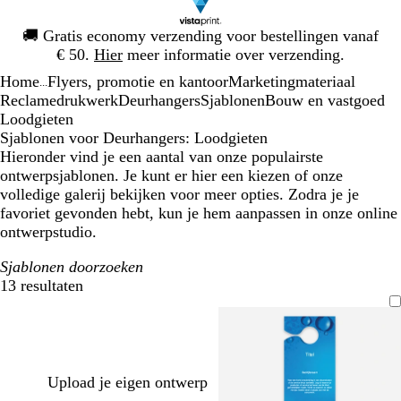
Dia
🚚
Gratis economy verzending voor bestellingen vanaf
1
€ 50.
Hier
meer informatie over verzending.
van
Home
Flyers, promotie en kantoor
Marketingmateriaal
1
...
Reclamedrukwerk
Deurhangers
Sjablonen
Bouw en vastgoed
Loodgieten
Sjablonen voor Deurhangers: Loodgieten
Hieronder vind je een aantal van onze populairste
ontwerpsjablonen. Je kunt er hier een kiezen of onze
volledige galerij bekijken voor meer opties. Zodra je je
favoriet gevonden hebt, kun je hem aanpassen in onze online
ontwerpstudio.
Sjablonen doorzoeken
13 resultaten
Filters
Upload je eigen ontwerp