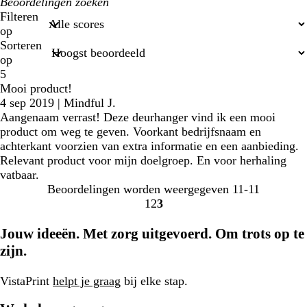
Mijn
zoekopdrachten
Filteren
op
Sorteren
op
5
Mooi product!
4 sep 2019
|
Mindful J.
Aangenaam verrast! Deze deurhanger vind ik een mooi
product om weg te geven. Voorkant bedrijfsnaam en
achterkant voorzien van extra informatie en een aanbieding.
Relevant product voor mijn doelgroep. En voor herhaling
vatbaar.
Beoordelingen worden weergegeven
11-11
1
2
3
Naar
Naar
Naar
pagina
pagina
pagina
Jouw ideeën. Met zorg uitgevoerd. Om trots op te
zijn.
VistaPrint
helpt je graag
bij elke stap.