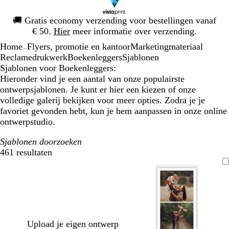
Dia
🚚
Gratis economy verzending voor bestellingen vanaf
1
€ 50.
Hier
meer informatie over verzending.
van
Home
Flyers, promotie en kantoor
Marketingmateriaal
1
...
Reclamedrukwerk
Boekenleggers
Sjablonen
Sjablonen voor Boekenleggers:
Hieronder vind je een aantal van onze populairste
ontwerpsjablonen. Je kunt er hier een kiezen of onze
volledige galerij bekijken voor meer opties. Zodra je je
favoriet gevonden hebt, kun je hem aanpassen in onze online
ontwerpstudio.
Sjablonen doorzoeken
461 resultaten
Filters
Upload je eigen ontwerp