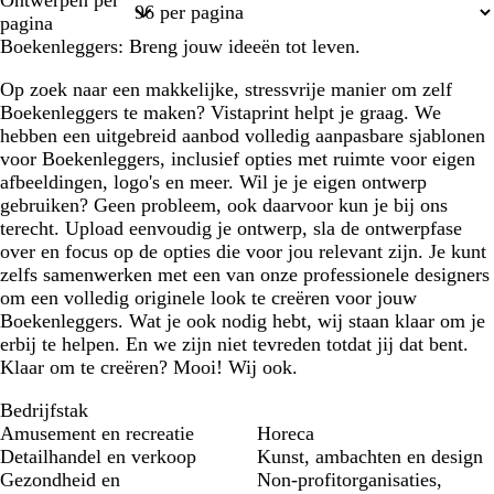
Ontwerpen per
1
2
3
4
5
pagina
Boekenleggers: Breng jouw ideeën tot leven.
Op zoek naar een makkelijke, stressvrije manier om zelf
Boekenleggers te maken? Vistaprint helpt je graag. We
hebben een uitgebreid aanbod volledig aanpasbare sjablonen
voor Boekenleggers, inclusief opties met ruimte voor eigen
afbeeldingen, logo's en meer. Wil je je eigen ontwerp
gebruiken? Geen probleem, ook daarvoor kun je bij ons
terecht. Upload eenvoudig je ontwerp, sla de ontwerpfase
over en focus op de opties die voor jou relevant zijn. Je kunt
zelfs samenwerken met een van onze professionele designers
om een volledig originele look te creëren voor jouw
Boekenleggers. Wat je ook nodig hebt, wij staan klaar om je
erbij te helpen. En we zijn niet tevreden totdat jij dat bent.
Klaar om te creëren? Mooi! Wij ook.
Bedrijfstak
Amusement en recreatie
Horeca
Detailhandel en verkoop
Kunst, ambachten en design
Gezondheid en
Non-profitorganisaties,