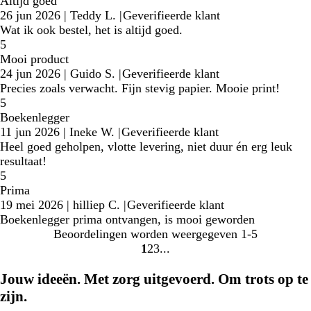
Altijd goed
26 jun 2026
|
Teddy L.
|
Geverifieerde klant
Wat ik ook bestel, het is altijd goed.
5
Mooi product
24 jun 2026
|
Guido S.
|
Geverifieerde klant
Precies zoals verwacht. Fijn stevig papier. Mooie print!
5
Boekenlegger
11 jun 2026
|
Ineke W.
|
Geverifieerde klant
Heel goed geholpen, vlotte levering, niet duur én erg leuk
resultaat!
5
Prima
19 mei 2026
|
hilliep C.
|
Geverifieerde klant
Boekenlegger prima ontvangen, is mooi geworden
Beoordelingen worden weergegeven
1-5
1
2
3
Naar
Naar
Naar
pagina
pagina
pagina
Jouw ideeën. Met zorg uitgevoerd. Om trots op te
zijn.