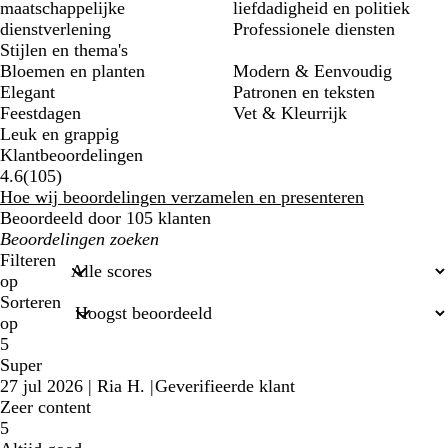
maatschappelijke
liefdadigheid en politiek
dienstverlening
Professionele diensten
Stijlen en thema's
Bloemen en planten
Modern & Eenvoudig
Elegant
Patronen en teksten
Feestdagen
Vet & Kleurrijk
Leuk en grappig
Klantbeoordelingen
105
4.6
(
105
)
klantbeoordelingen
Hoe wij beoordelingen verzamelen en presenteren
Beoordeeld door 105 klanten
Mijn
zoekopdrachten
Filteren
op
Sorteren
op
5
Super
27 jul 2026
|
Ria H.
|
Geverifieerde klant
Zeer content
5