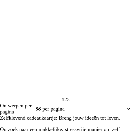
1
2
3
Pagina
Pagina
Pagina
Ontwerpen per
1
2
3
pagina
Zelfklevend cadeaukaartje: Breng jouw ideeën tot leven.
Op zoek naar een makkelijke, stressvrije manier om zelf