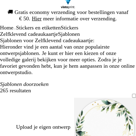
Dia
🚚
Gratis economy verzending voor bestellingen vanaf
1
€ 50.
Hier
meer informatie over verzending.
van
Home
Stickers en etiketten
Stickers
1
...
Zelfklevend cadeaukaartje
Sjablonen
Sjablonen voor Zelfklevend cadeaukaartje:
Hieronder vind je een aantal van onze populairste
ontwerpsjablonen. Je kunt er hier een kiezen of onze
volledige galerij bekijken voor meer opties. Zodra je je
favoriet gevonden hebt, kun je hem aanpassen in onze online
ontwerpstudio.
Sjablonen doorzoeken
265 resultaten
Filters
Upload je eigen ontwerp