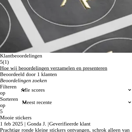
Klantbeoordelingen
1
5
(
1
)
klantbeoordelingen
Hoe wij beoordelingen verzamelen en presenteren
Beoordeeld door 1 klanten
Mijn
zoekopdrachten
Filteren
op
Sorteren
op
5
Mooie stickers
1 feb 2025
|
Gonda J.
|
Geverifieerde klant
Prachtige ronde kleine stickers ontvangen, schrok alleen van