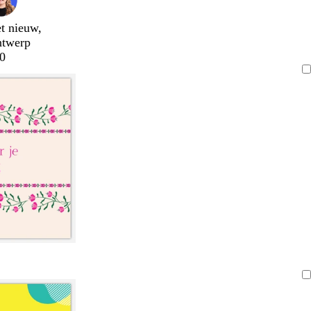
t nieuw,
ntwerp
0