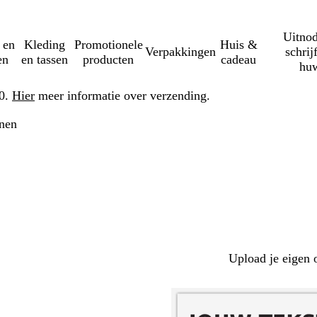
Uitnod
 en
Kleding
Promotionele
Huis &
Verpakkingen
schrij
en
en tassen
producten
cadeau
huw
50.
Hier
meer informatie over verzending.
nen
Upload je eigen 