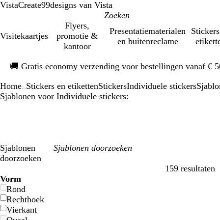
VistaCreate
99designs van Vista
Flyers,
Presentatiematerialen
Stickers
Visitekaartjes
promotie &
en buitenreclame
etikett
kantoor
Dia
🚚
Gratis economy verzending voor bestellingen vanaf € 
1
van
Home
Stickers en etiketten
Stickers
Individuele stickers
Sjablo
1
...
Sjablonen voor Individuele stickers:
Sjablonen
doorzoeken
159 resultaten
Filters
Vorm
Rond
Rechthoek
Vierkant