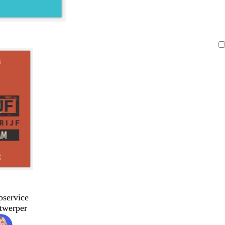
pservice
twerper