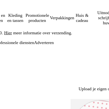
Uitnod
 en
Kleding
Promotionele
Huis &
Verpakkingen
schrij
en
en tassen
producten
cadeau
huw
50.
Hier
meer informatie over verzending.
ofessionele diensten
Adverteren
Upload je eigen 