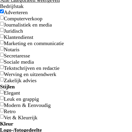
Alle categorieën weergeven
Bedrijfstak
Adverteren
Computerverkoop
Journalistiek en media
Juridisch
Klantendienst
Marketing en communicatie
Notaris
Secretaresse
Sociale media
l
l
l
Tekstschrijven en redactie
a
i
i
Werving en uitzendwerk
v
c
c
Zakelijk advies
e
h
h
Stijlen
n
t
t
Elegant
d
g
r
Leuk en grappig
e
r
o
Modern & Eenvoudig
l
i
z
Retro
j
e
Vet & Kleurrijk
s
Kleur
B
B
G
G
G
G
O
O
R
R
G
G
W
W
Z
Z
B
B
C
C
P
P
R
R
Logo-/fotogedeelte