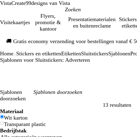
VistaCreate
99designs van Vista
Flyers,
Presentatiematerialen
Stickers
Visitekaartjes
promotie &
en buitenreclame
etikett
kantoor
Dia
🚚
Gratis economy verzending voor bestellingen vanaf € 
1
van
Home
Stickers en etiketten
Etiketten
Sluitstickers
Sjablonen
Pr
1
...
Sjablonen voor Sluitstickers: Adverteren
Sjablonen
doorzoeken
13 resultaten
Filters
Materiaal
Wit karton
Transparant plastic
Bedrijfstak