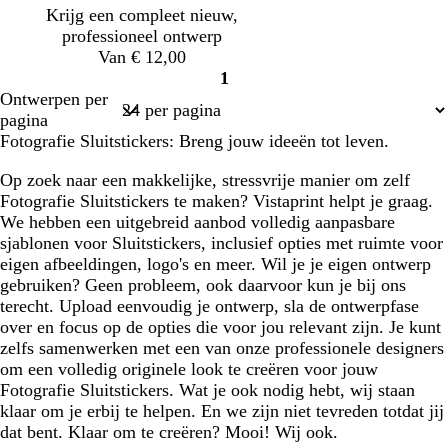
c
Krijg een compleet nieuw,
o
professioneel ontwerp
t
Van € 12,00
t
1
a
Pagina
Ontwerpen per
1
pagina
Fotografie Sluitstickers: Breng jouw ideeën tot leven.
Op zoek naar een makkelijke, stressvrije manier om zelf
Fotografie Sluitstickers te maken? Vistaprint helpt je graag.
We hebben een uitgebreid aanbod volledig aanpasbare
sjablonen voor Sluitstickers, inclusief opties met ruimte voor
eigen afbeeldingen, logo's en meer. Wil je je eigen ontwerp
gebruiken? Geen probleem, ook daarvoor kun je bij ons
terecht. Upload eenvoudig je ontwerp, sla de ontwerpfase
over en focus op de opties die voor jou relevant zijn. Je kunt
zelfs samenwerken met een van onze professionele designers
om een volledig originele look te creëren voor jouw
Fotografie Sluitstickers. Wat je ook nodig hebt, wij staan
klaar om je erbij te helpen. En we zijn niet tevreden totdat jij
dat bent. Klaar om te creëren? Mooi! Wij ook.