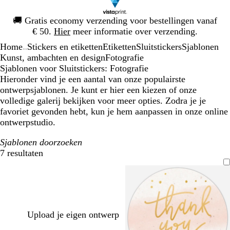
Dia
🚚
Gratis economy verzending voor bestellingen vanaf
1
€ 50.
Hier
meer informatie over verzending.
van
Home
Stickers en etiketten
Etiketten
Sluitstickers
Sjablonen
1
...
Kunst, ambachten en design
Fotografie
Sjablonen voor Sluitstickers: Fotografie
Hieronder vind je een aantal van onze populairste
ontwerpsjablonen. Je kunt er hier een kiezen of onze
volledige galerij bekijken voor meer opties. Zodra je je
favoriet gevonden hebt, kun je hem aanpassen in onze online
ontwerpstudio.
Sjablonen doorzoeken
7 resultaten
Filters
Upload je eigen ontwerp