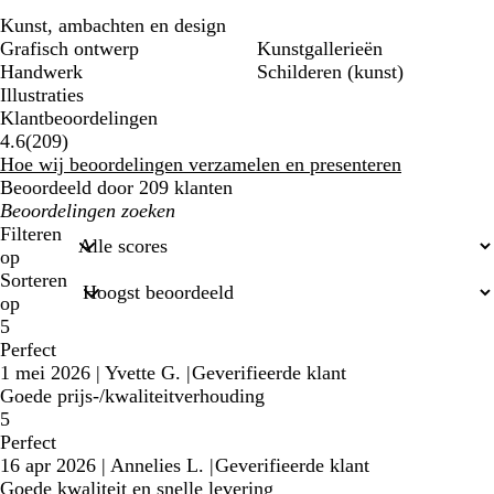
Kunst, ambachten en design
Grafisch ontwerp
Kunstgallerieën
Handwerk
Schilderen (kunst)
Illustraties
Klantbeoordelingen
209
4.6
(
209
)
klantbeoordelingen
Hoe wij beoordelingen verzamelen en presenteren
Beoordeeld door 209 klanten
Mijn
zoekopdrachten
Filteren
op
Sorteren
op
5
Perfect
1 mei 2026
|
Yvette G.
|
Geverifieerde klant
Goede prijs-/kwaliteitverhouding
5
Perfect
16 apr 2026
|
Annelies L.
|
Geverifieerde klant
Goede kwaliteit en snelle levering