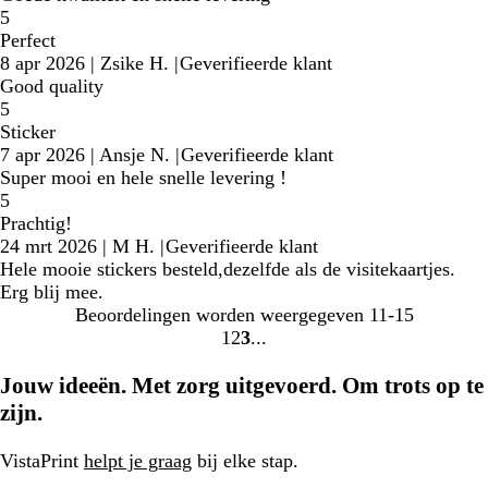
5
Perfect
8 apr 2026
|
Zsike H.
|
Geverifieerde klant
Good quality
5
Sticker
7 apr 2026
|
Ansje N.
|
Geverifieerde klant
Super mooi en hele snelle levering !
5
Prachtig!
24 mrt 2026
|
M H.
|
Geverifieerde klant
Hele mooie stickers besteld,dezelfde als de visitekaartjes.
Erg blij mee.
Beoordelingen worden weergegeven
11-15
1
2
3
Naar
Naar
Naar
pagina
pagina
pagina
Jouw ideeën. Met zorg uitgevoerd. Om trots op te
zijn.
VistaPrint
helpt je graag
bij elke stap.