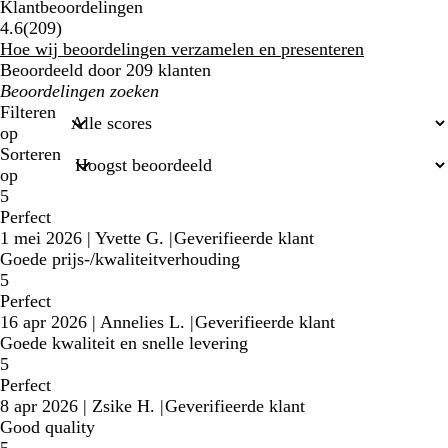
Klantbeoordelingen
209
4.6
(
209
)
klantbeoordelingen
Hoe wij beoordelingen verzamelen en presenteren
Beoordeeld door 209 klanten
Mijn
zoekopdrachten
Filteren
op
Sorteren
op
5
Perfect
1 mei 2026
|
Yvette G.
|
Geverifieerde klant
Goede prijs-/kwaliteitverhouding
5
Perfect
16 apr 2026
|
Annelies L.
|
Geverifieerde klant
Goede kwaliteit en snelle levering
5
Perfect
8 apr 2026
|
Zsike H.
|
Geverifieerde klant
Good quality