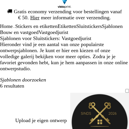
Dia
🚚
Gratis economy verzending voor bestellingen vanaf
1
€ 50.
Hier
meer informatie over verzending.
van
Home
Stickers en etiketten
Etiketten
Sluitstickers
Sjablonen
1
...
Bouw en vastgoed
Vastgoedjurist
Sjablonen voor Sluitstickers: Vastgoedjurist
Hieronder vind je een aantal van onze populairste
ontwerpsjablonen. Je kunt er hier een kiezen of onze
volledige galerij bekijken voor meer opties. Zodra je je
favoriet gevonden hebt, kun je hem aanpassen in onze online
ontwerpstudio.
Sjablonen doorzoeken
6 resultaten
Filters
Upload je eigen ontwerp