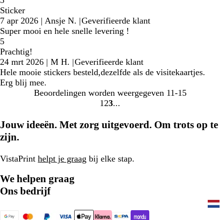
5
Sticker
7 apr 2026
|
Ansje N.
|
Geverifieerde klant
Super mooi en hele snelle levering !
5
Prachtig!
24 mrt 2026
|
M H.
|
Geverifieerde klant
Hele mooie stickers besteld,dezelfde als de visitekaartjes.
Erg blij mee.
Beoordelingen worden weergegeven
11-15
1
2
3
Naar
Naar
Naar
pagina
pagina
pagina
Jouw ideeën. Met zorg uitgevoerd. Om trots op te
zijn.
VistaPrint
helpt je graag
bij elke stap.
We helpen graag
Ons bedrijf