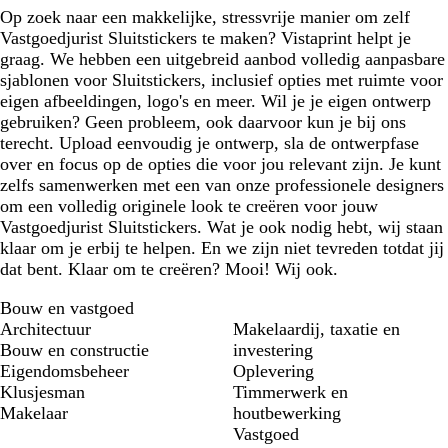
g
r
Op zoek naar een makkelijke, stressvrije manier om zelf
r
b
Vastgoedjurist Sluitstickers te maken? Vistaprint helpt je
i
l
graag. We hebben een uitgebreid aanbod volledig aanpasbare
j
a
sjablonen voor Sluitstickers, inclusief opties met ruimte voor
s
u
eigen afbeeldingen, logo's en meer. Wil je je eigen ontwerp
w
gebruiken? Geen probleem, ook daarvoor kun je bij ons
terecht. Upload eenvoudig je ontwerp, sla de ontwerpfase
over en focus op de opties die voor jou relevant zijn. Je kunt
zelfs samenwerken met een van onze professionele designers
om een volledig originele look te creëren voor jouw
Vastgoedjurist Sluitstickers. Wat je ook nodig hebt, wij staan
klaar om je erbij te helpen. En we zijn niet tevreden totdat jij
dat bent. Klaar om te creëren? Mooi! Wij ook.
Bouw en vastgoed
Architectuur
Makelaardij, taxatie en
Bouw en constructie
investering
Eigendomsbeheer
Oplevering
Klusjesman
Timmerwerk en
Makelaar
houtbewerking
Vastgoed