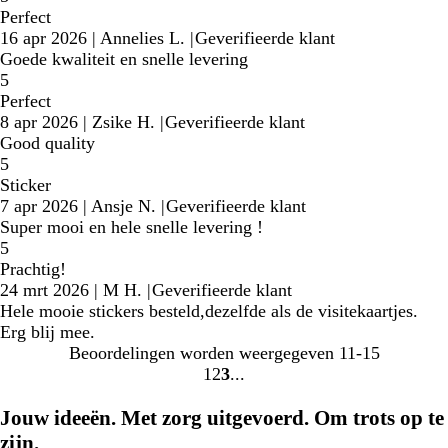
Perfect
16 apr 2026
|
Annelies L.
|
Geverifieerde klant
Goede kwaliteit en snelle levering
5
Perfect
8 apr 2026
|
Zsike H.
|
Geverifieerde klant
Good quality
5
Sticker
7 apr 2026
|
Ansje N.
|
Geverifieerde klant
Super mooi en hele snelle levering !
5
Prachtig!
24 mrt 2026
|
M H.
|
Geverifieerde klant
Hele mooie stickers besteld,dezelfde als de visitekaartjes.
Erg blij mee.
Beoordelingen worden weergegeven
11-15
1
2
3
Naar
Naar
Naar
pagina
pagina
pagina
Jouw ideeën. Met zorg uitgevoerd. Om trots op te
zijn.