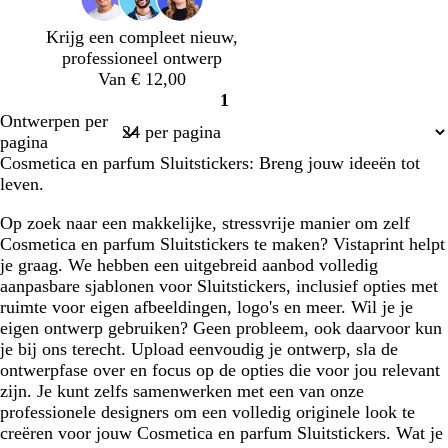
e
u
e
t
e
o
b
Krijg een compleet nieuw,
i
l
professioneel ontwerp
s
a
Van € 12,00
e
u
1
w
Pagina
Ontwerpen per
1
pagina
Cosmetica en parfum Sluitstickers: Breng jouw ideeën tot
leven.
Op zoek naar een makkelijke, stressvrije manier om zelf
Cosmetica en parfum Sluitstickers te maken? Vistaprint helpt
je graag. We hebben een uitgebreid aanbod volledig
aanpasbare sjablonen voor Sluitstickers, inclusief opties met
ruimte voor eigen afbeeldingen, logo's en meer. Wil je je
eigen ontwerp gebruiken? Geen probleem, ook daarvoor kun
je bij ons terecht. Upload eenvoudig je ontwerp, sla de
ontwerpfase over en focus op de opties die voor jou relevant
zijn. Je kunt zelfs samenwerken met een van onze
professionele designers om een volledig originele look te
creëren voor jouw Cosmetica en parfum Sluitstickers. Wat je