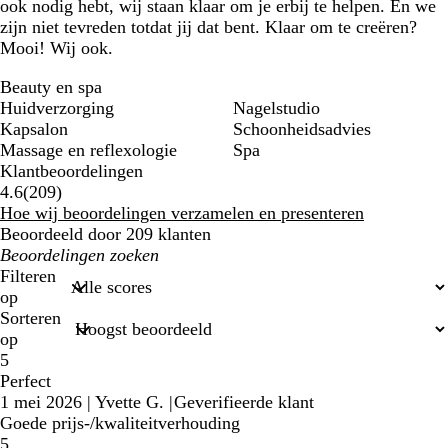
ook nodig hebt, wij staan klaar om je erbij te helpen. En we
zijn niet tevreden totdat jij dat bent. Klaar om te creëren?
Mooi! Wij ook.
Beauty en spa
Huidverzorging
Nagelstudio
Kapsalon
Schoonheidsadvies
Massage en reflexologie
Spa
Klantbeoordelingen
209
4.6
(
209
)
klantbeoordelingen
Hoe wij beoordelingen verzamelen en presenteren
Beoordeeld door 209 klanten
Mijn
zoekopdrachten
Filteren
op
Sorteren
op
5
Perfect
1 mei 2026
|
Yvette G.
|
Geverifieerde klant
Goede prijs-/kwaliteitverhouding
5