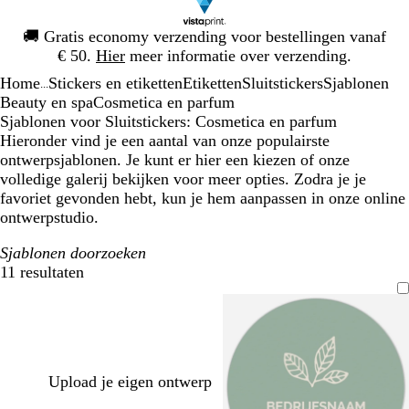
Dia
🚚
Gratis economy verzending voor bestellingen vanaf
1
€ 50.
Hier
meer informatie over verzending.
van
Home
Stickers en etiketten
Etiketten
Sluitstickers
Sjablonen
1
...
Beauty en spa
Cosmetica en parfum
Sjablonen voor Sluitstickers: Cosmetica en parfum
Hieronder vind je een aantal van onze populairste
ontwerpsjablonen. Je kunt er hier een kiezen of onze
volledige galerij bekijken voor meer opties. Zodra je je
favoriet gevonden hebt, kun je hem aanpassen in onze online
ontwerpstudio.
Sjablonen doorzoeken
11 resultaten
Filters
Upload je eigen ontwerp