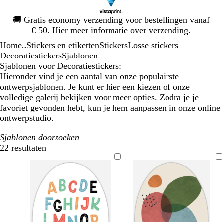
Dia
🚚
Gratis economy verzending voor bestellingen vanaf
1
€ 50.
Hier
meer informatie over verzending.
van
Home
Stickers en etiketten
Stickers
Losse stickers
1
...
Decoratiestickers
Sjablonen
Sjablonen voor Decoratiestickers:
Hieronder vind je een aantal van onze populairste
ontwerpsjablonen. Je kunt er hier een kiezen of onze
volledige galerij bekijken voor meer opties. Zodra je je
favoriet gevonden hebt, kun je hem aanpassen in onze online
ontwerpstudio.
Sjablonen doorzoeken
22 resultaten
Filters