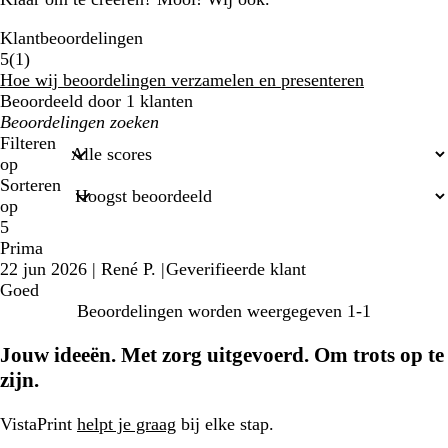
Klantbeoordelingen
1
5
(
1
)
klantbeoordelingen
Hoe wij beoordelingen verzamelen en presenteren
Beoordeeld door 1 klanten
Mijn
zoekopdrachten
Filteren
op
Sorteren
op
5
Prima
22 jun 2026
|
René P.
|
Geverifieerde klant
Goed
Beoordelingen worden weergegeven
1-1
Jouw ideeën. Met zorg uitgevoerd. Om trots op te
zijn.
VistaPrint
helpt je graag
bij elke stap.