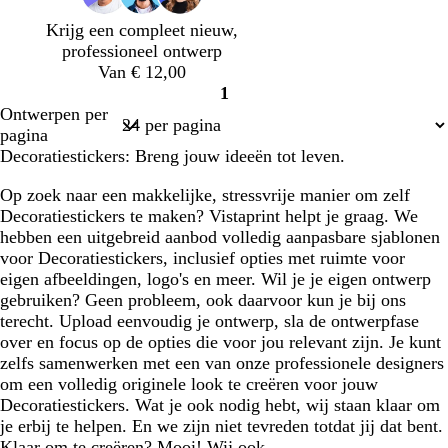
h
r
b
g
i
Krijg een compleet nieuw,
u
o
l
r
j
professioneel ontwerp
i
z
a
i
s
Van € 12,00
m
e
u
j
1
g
w
s
Pagina
Ontwerpen per
r
1
pagina
o
Decoratiestickers: Breng jouw ideeën tot leven.
e
n
Op zoek naar een makkelijke, stressvrije manier om zelf
Decoratiestickers te maken? Vistaprint helpt je graag. We
hebben een uitgebreid aanbod volledig aanpasbare sjablonen
voor Decoratiestickers, inclusief opties met ruimte voor
eigen afbeeldingen, logo's en meer. Wil je je eigen ontwerp
gebruiken? Geen probleem, ook daarvoor kun je bij ons
terecht. Upload eenvoudig je ontwerp, sla de ontwerpfase
over en focus op de opties die voor jou relevant zijn. Je kunt
zelfs samenwerken met een van onze professionele designers
om een volledig originele look te creëren voor jouw
Decoratiestickers. Wat je ook nodig hebt, wij staan klaar om
je erbij te helpen. En we zijn niet tevreden totdat jij dat bent.
Klaar om te creëren? Mooi! Wij ook.