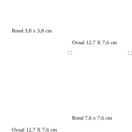
t
b
d
Rond 3,8 x 3,8 cm
u
l
o
Ovaal 12,7 X 7,6 cm
r
a
n
q
u
k
u
w
e
Bezig
Bezig
o
r
met
met
i
b
laden
laden
s
l
e
a
u
w
Rond 7,6 x 7,6 cm
Ovaal 12,7 X 7,6 cm