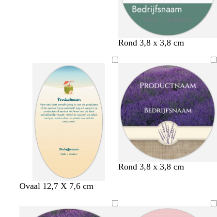
Rond 3,8 x 3,8 cm
Rond 3,8 x 3,8 cm
c
o
Ovaal 12,7 X 7,6 cm
r
r
è
a
m
n