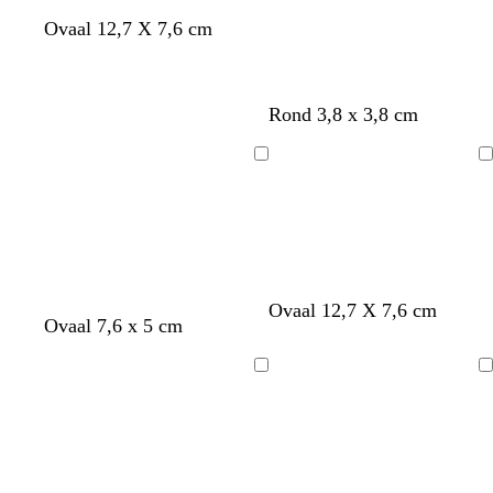
Ovaal 12,7 X 7,6 cm
Rond 3,8 x 3,8 cm
Bezig
Bezig
met
met
laden
laden
z
z
z
Ovaal 12,7 X 7,6 cm
Ovaal 7,6 x 5 cm
w
w
w
a
a
a
r
r
r
Bezig
Bezig
t
t
t
met
met
laden
laden