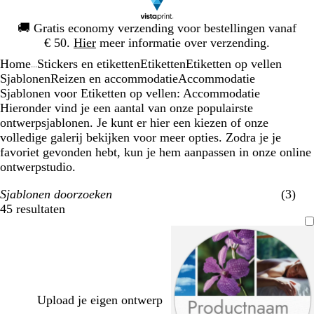
Dia
🚚
Gratis economy verzending voor bestellingen vanaf
1
€ 50.
Hier
meer informatie over verzending.
van
Home
Stickers en etiketten
Etiketten
Etiketten op vellen
1
...
Sjablonen
Reizen en accommodatie
Accommodatie
Sjablonen voor Etiketten op vellen: Accommodatie
Hieronder vind je een aantal van onze populairste
ontwerpsjablonen. Je kunt er hier een kiezen of onze
volledige galerij bekijken voor meer opties. Zodra je je
favoriet gevonden hebt, kun je hem aanpassen in onze online
ontwerpstudio.
Sjablonen doorzoeken
(3)
45 resultaten
Filters
Upload je eigen ontwerp