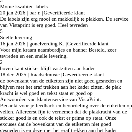
5
Mooie kwaliteit labels
20 jan 2026
|
bar r.
|
Geverifieerde klant
De labels zijn erg mooi en makkelijk te plakken. De service
van Vistaprint is erg goed. Heel tevreden
5
Snelle levering
16 jan 2026
|
gonelverding K.
|
Geverifieerde klant
Voor mijn kraam naambordjes en banner Besteld, zeer
tevreden en een snelle levering.
2
boven kant sticker blijft vastzitten aan kader
18 dec 2025
|
Raadselmusic
|
Geverifieerde klant
de bovenkant van de etiketten zijn niet goed gesneden en
blijven met het eraf trekken aan het kader zitten. de plak
kracht is wel goed en tekst staat er goed op
Antwoorden van klantenservice van VistaPrint:
Bedankt voor je feedback en beoordeling over de etiketten op
vellen. Allereerst fijn te vernemen dat de plakkracht van de
sticker goed is en ook de tekst er prima op staat. Onze
excuses dat de bovenkant van de etiketten niet goed
gesneden is en deze met het eraf trekken aan het kader