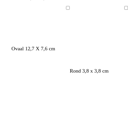
Bezig
Bezig
met
met
laden
laden
Ovaal 12,7 X 7,6 cm
Rond 3,8 x 3,8 cm
Bezig
Bezig
met
met
laden
laden