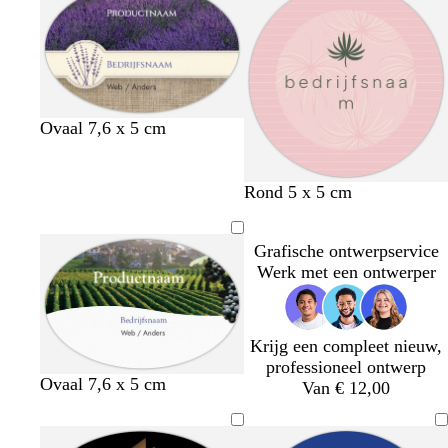
e
j
e
Ovaal 7,6 x 5 cm
l
t
b
z
Rond 5 x 5 cm
i
u
e
a
c
r
i
l
Grafische ontwerpservice
h
q
g
m
Werk met een ontwerper
t
u
e
r
o
o
i
z
s
Krijg een compleet nieuw,
e
e
professioneel ontwerp
Ovaal 7,6 x 5 cm
Van € 12,00