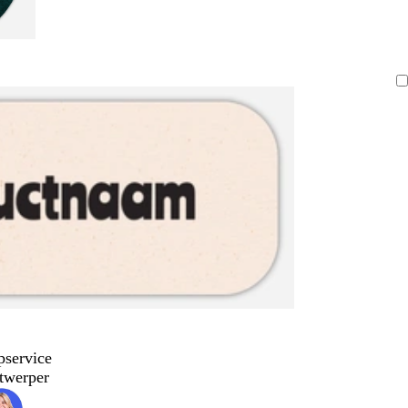
pservice
twerper