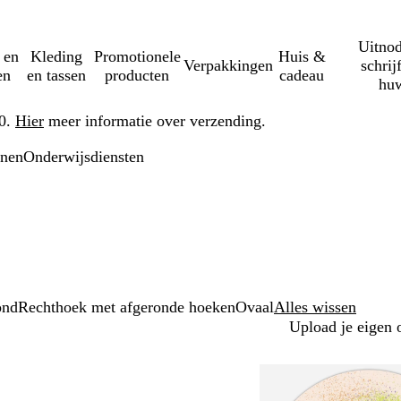
Uitnod
 en
Kleding
Promotionele
Huis &
Verpakkingen
schrij
en
en tassen
producten
cadeau
huw
50.
Hier
meer informatie over verzending.
onen
Onderwijsdiensten
ond
Rechthoek met afgeronde hoeken
Ovaal
Alles wissen
Upload je eigen 