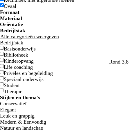
Rechthoek met afgeronde hoeken
u
u
e
e
l
l
n
n
d
d
j
j
r
r
i
i
m
m
r
r
e
e
Ovaal
w
w
n
n
j
j
s
s
t
t
n
n
e
e
s
s
Formaat
e
e
w
w
Materiaal
i
i
Oriëntatie
t
t
Bedrijfstak
t
t
Alle categorieën weergeven
e
e
Bedrijfstak
Basisonderwijs
Bibliotheek
Kinderopvang
c
c
b
c
Rond 3,8 
Life coaching
r
r
l
r
Privéles en begeleiding
è
è
a
è
Speciaal onderwijs
m
m
u
m
Student
e
e
w
e
Therapie
Stijlen en thema's
Conservatief
Elegant
Leuk en grappig
Modern & Eenvoudig
Natuur en landschap