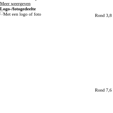
Meer weergeven
Logo-/fotogedeelte
Met een logo of foto
z
w
b
z
z
Rond 3,8 
a
i
l
a
a
l
t
a
l
l
m
u
m
m
w
Rond 7,6 