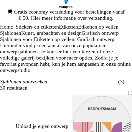
Dia
🚚
Gratis economy verzending voor bestellingen vanaf
1
€ 50.
Hier
meer informatie over verzending.
van
Home
Stickers en etiketten
Etiketten
Etiketten op vellen
1
...
Sjablonen
Kunst, ambachten en design
Grafisch ontwerp
Sjablonen voor Etiketten op vellen: Grafisch ontwerp
Hieronder vind je een aantal van onze populairste
ontwerpsjablonen. Je kunt er hier een kiezen of onze
volledige galerij bekijken voor meer opties. Zodra je je
favoriet gevonden hebt, kun je hem aanpassen in onze online
ontwerpstudio.
Sjablonen doorzoeken
(3)
30 resultaten
Filters
Upload je eigen ontwerp