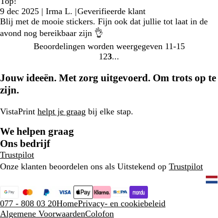
Top!
9 dec 2025
|
Irma L.
|
Geverifieerde klant
Blij met de mooie stickers. Fijn ook dat jullie tot laat in de
avond nog bereikbaar zijn 👌
Beoordelingen worden weergegeven
11-15
1
2
3
Naar
Naar
Naar
pagina
pagina
pagina
Jouw ideeën. Met zorg uitgevoerd. Om trots op te
zijn.
VistaPrint
helpt je graag
bij elke stap.
We helpen graag
Ons bedrijf
Trustpilot
Onze klanten beoordelen ons als Uitstekend op
Trustpilot
077 - 808 03 20
Home
Privacy- en cookiebeleid
Algemene Voorwaarden
Colofon