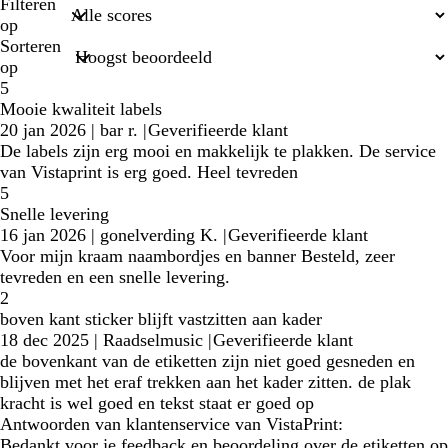
zoekopdrachten
Filteren
op
Sorteren
op
5
Mooie kwaliteit labels
20 jan 2026
|
bar r.
|
Geverifieerde klant
De labels zijn erg mooi en makkelijk te plakken. De service
van Vistaprint is erg goed. Heel tevreden
5
Snelle levering
16 jan 2026
|
gonelverding K.
|
Geverifieerde klant
Voor mijn kraam naambordjes en banner Besteld, zeer
tevreden en een snelle levering.
2
boven kant sticker blijft vastzitten aan kader
18 dec 2025
|
Raadselmusic
|
Geverifieerde klant
de bovenkant van de etiketten zijn niet goed gesneden en
blijven met het eraf trekken aan het kader zitten. de plak
kracht is wel goed en tekst staat er goed op
Antwoorden van klantenservice van VistaPrint:
Bedankt voor je feedback en beoordeling over de etiketten op