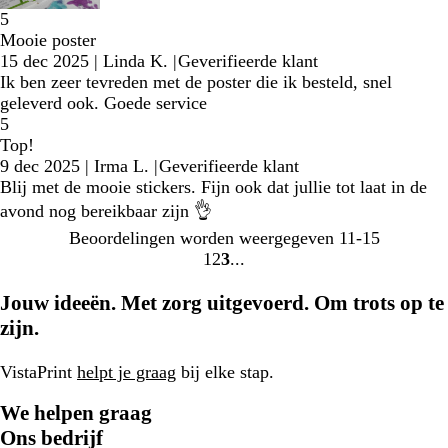
5
Mooie poster
15 dec 2025
|
Linda K.
|
Geverifieerde klant
Ik ben zeer tevreden met de poster die ik besteld, snel
geleverd ook. Goede service
5
Top!
9 dec 2025
|
Irma L.
|
Geverifieerde klant
Blij met de mooie stickers. Fijn ook dat jullie tot laat in de
avond nog bereikbaar zijn 👌
Beoordelingen worden weergegeven
11-15
1
2
3
Naar
Naar
Naar
pagina
pagina
pagina
Jouw ideeën. Met zorg uitgevoerd. Om trots op te
zijn.
VistaPrint
helpt je graag
bij elke stap.
We helpen graag
Ons bedrijf