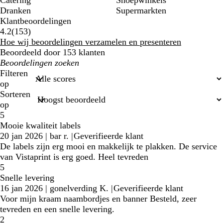
Catering
Snoepwinkels
Dranken
Supermarkten
Klantbeoordelingen
153
4.2
(
153
)
klantbeoordelingen
Hoe wij beoordelingen verzamelen en presenteren
Beoordeeld door 153 klanten
Mijn
zoekopdrachten
Filteren
op
Sorteren
op
5
Mooie kwaliteit labels
20 jan 2026
|
bar r.
|
Geverifieerde klant
De labels zijn erg mooi en makkelijk te plakken. De service
van Vistaprint is erg goed. Heel tevreden
5
Snelle levering
16 jan 2026
|
gonelverding K.
|
Geverifieerde klant
Voor mijn kraam naambordjes en banner Besteld, zeer
tevreden en een snelle levering.
2