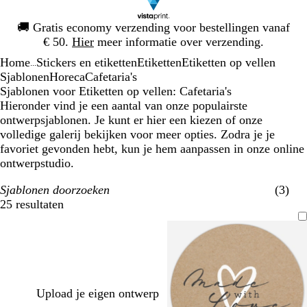
Dia
🚚
Gratis economy verzending voor bestellingen vanaf
1
€ 50.
Hier
meer informatie over verzending.
van
Home
Stickers en etiketten
Etiketten
Etiketten op vellen
1
...
Sjablonen
Horeca
Cafetaria's
Sjablonen voor Etiketten op vellen: Cafetaria's
Hieronder vind je een aantal van onze populairste
ontwerpsjablonen. Je kunt er hier een kiezen of onze
volledige galerij bekijken voor meer opties. Zodra je je
favoriet gevonden hebt, kun je hem aanpassen in onze online
ontwerpstudio.
Sjablonen doorzoeken
(3)
25 resultaten
Filters
Upload je eigen ontwerp