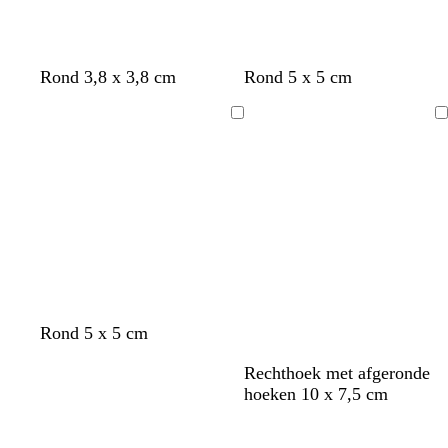
b
b
g
Rond 3,8 x 3,8 cm
Rond 5 x 5 cm
e
r
r
i
u
i
Bezig
Bezig
g
i
j
met
met
e
n
s
laden
laden
Rond 5 x 5 cm
b
b
g
Rechthoek met afgeronde
e
r
r
hoeken 10 x 7,5 cm
i
u
i
Bezig
Bezig
g
i
j