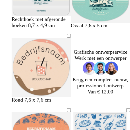
o
r
i
a
a
e
i
g
j
r
r
n
s
r
s
s
s
e
i
b
c
c
c
b
Rechthoek met afgeronde
j
e
r
r
r
e
hoeken 8,7 x 4,9 cm
t
r
b
d
r
Ovaal 7,6 x 5 cm
s
i
è
è
è
i
u
o
e
o
o
g
m
m
m
g
r
z
i
n
z
e
e
e
e
e
q
e
g
k
e
u
e
e
Grafische ontwerpservice
o
r
Werk met een ontwerper
i
g
s
r
e
i
Krijg een compleet nieuw,
j
professioneel ontwerp
s
Van € 12,00
b
b
l
Rond 7,6 x 7,6 cm
e
e
i
i
i
c
g
g
h
e
e
t