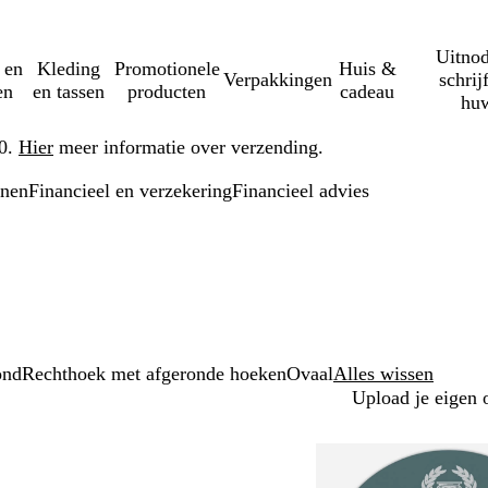
Uitnod
 en
Kleding
Promotionele
Huis &
Verpakkingen
schrij
en
en tassen
producten
cadeau
huw
50.
Hier
meer informatie over verzending.
onen
Financieel en verzekering
Financieel advies
ond
Rechthoek met afgeronde hoeken
Ovaal
Alles wissen
Upload je eigen 