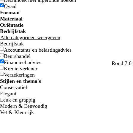
Rechthoek met afgeronde hoeken
u
u
e
e
l
l
n
n
d
d
j
j
r
r
i
i
m
m
r
r
e
e
Ovaal
w
w
n
n
j
j
s
s
t
t
n
n
e
e
s
s
Formaat
e
e
w
w
Materiaal
i
i
Oriëntatie
t
t
Bedrijfstak
t
t
Alle categorieën weergeven
e
e
Bedrijfstak
Accountants en belastingadvies
Beurshandel
Financieel advies
Rond 7,6 
Kredietverlener
Verzekeringen
Stijlen en thema's
Conservatief
Elegant
Leuk en grappig
Modern & Eenvoudig
Vet & Kleurrijk