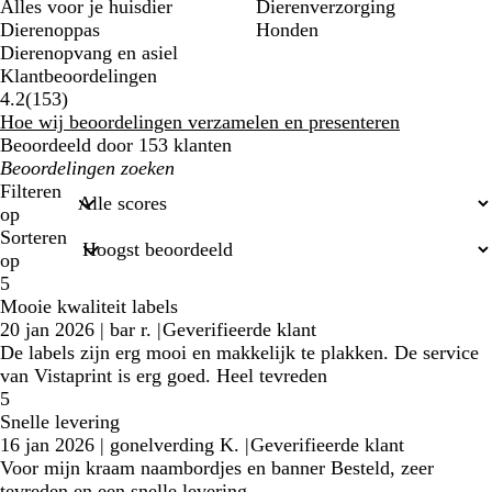
Alles voor je huisdier
Dierenverzorging
Dierenoppas
Honden
Dierenopvang en asiel
Klantbeoordelingen
153
4.2
(
153
)
klantbeoordelingen
Hoe wij beoordelingen verzamelen en presenteren
Beoordeeld door 153 klanten
Mijn
zoekopdrachten
Filteren
op
Sorteren
op
5
Mooie kwaliteit labels
20 jan 2026
|
bar r.
|
Geverifieerde klant
De labels zijn erg mooi en makkelijk te plakken. De service
van Vistaprint is erg goed. Heel tevreden
5
Snelle levering
16 jan 2026
|
gonelverding K.
|
Geverifieerde klant
Voor mijn kraam naambordjes en banner Besteld, zeer
tevreden en een snelle levering.