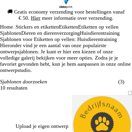
Dia
🚚
Gratis economy verzending voor bestellingen vanaf
1
€ 50.
Hier
meer informatie over verzending.
van
Home
Stickers en etiketten
Etiketten
Etiketten op vellen
1
...
Sjablonen
Dieren en dierenverzorging
Huisdierentraining
Sjablonen voor Etiketten op vellen: Huisdierentraining
Hieronder vind je een aantal van onze populairste
ontwerpsjablonen. Je kunt er hier een kiezen of onze
volledige galerij bekijken voor meer opties. Zodra je je
favoriet gevonden hebt, kun je hem aanpassen in onze online
ontwerpstudio.
Sjablonen doorzoeken
(3)
10 resultaten
Filters
Upload je eigen ontwerp