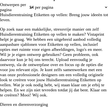
Pagina
Ontwerpen per
u
t
e
1
pagina
o
b
Huisdierentraining Etiketten op vellen: Breng jouw ideeën tot
i
l
leven.
s
a
e
u
Op zoek naar een makkelijke, stressvrije manier om zelf
w
Huisdierentraining Etiketten op vellen te maken? Vistaprint
helpt je graag. We hebben een uitgebreid aanbod volledig
aanpasbare sjablonen voor Etiketten op vellen, inclusief
opties met ruimte voor eigen afbeeldingen, logo's en meer.
Wil je je eigen ontwerp gebruiken? Geen probleem, ook
daarvoor kun je bij ons terecht. Upload eenvoudig je
ontwerp, sla de ontwerpfase over en focus op de opties die
voor jou relevant zijn. Je kunt zelfs samenwerken met een
van onze professionele designers om een volledig originele
look te creëren voor jouw Huisdierentraining Etiketten op
vellen. Wat je ook nodig hebt, wij staan klaar om je erbij te
helpen. En we zijn niet tevreden totdat jij dat bent. Klaar om
te creëren? Mooi! Wij ook.
Dieren en dierenverzorging