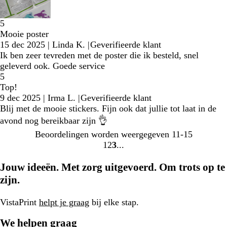
5
Mooie poster
15 dec 2025
|
Linda K.
|
Geverifieerde klant
Ik ben zeer tevreden met de poster die ik besteld, snel
geleverd ook. Goede service
5
Top!
9 dec 2025
|
Irma L.
|
Geverifieerde klant
Blij met de mooie stickers. Fijn ook dat jullie tot laat in de
avond nog bereikbaar zijn 👌
Beoordelingen worden weergegeven
11-15
1
2
3
Naar
Naar
Naar
pagina
pagina
pagina
Jouw ideeën. Met zorg uitgevoerd. Om trots op te
zijn.
VistaPrint
helpt je graag
bij elke stap.
We helpen graag