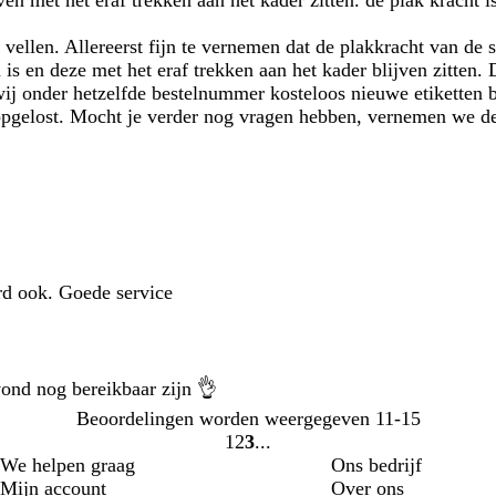
en met het eraf trekken aan het kader zitten. de plak kracht i
vellen. Allereerst fijn te vernemen dat de plakkracht van de s
 is en deze met het eraf trekken aan het kader blijven zitten
wij onder hetzelfde bestelnummer kosteloos nieuwe etiketten b
pgelost. Mocht je verder nog vragen hebben, vernemen we de
erd ook. Goede service
avond nog bereikbaar zijn 👌
Beoordelingen worden weergegeven
11-15
1
2
3
Naar
Naar
Naar
We helpen graag
Ons bedrijf
pagina
pagina
pagina
Mijn account
Over ons