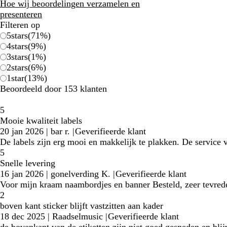
klantbeoordelingen
Hoe wij beoordelingen verzamelen en
presenteren
Filteren op
5
stars
(
71
%)
4
stars
(
9
%)
3
stars
(
1
%)
2
stars
(
6
%)
1
star
(
13
%)
Beoordeeld door 153 klanten
5
Mooie kwaliteit labels
20 jan 2026
|
bar r.
|
Geverifieerde klant
De labels zijn erg mooi en makkelijk te plakken. De service v
5
Snelle levering
16 jan 2026
|
gonelverding K.
|
Geverifieerde klant
Voor mijn kraam naambordjes en banner Besteld, zeer tevrede
2
boven kant sticker blijft vastzitten aan kader
18 dec 2025
|
Raadselmusic
|
Geverifieerde klant