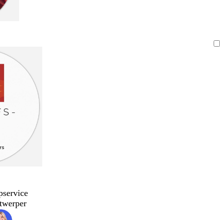
pservice
twerper