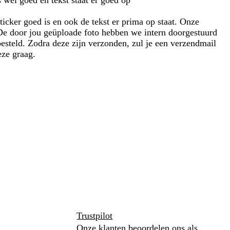
s wel goed en tekst staat er goed op
ticker goed is en ook de tekst er prima op staat. Onze
. De door jou geüploade foto hebben we intern doorgestuurd
esteld. Zodra deze zijn verzonden, zul je een verzendmail
ze graag.
Trustpilot
Onze klanten beoordelen ons als