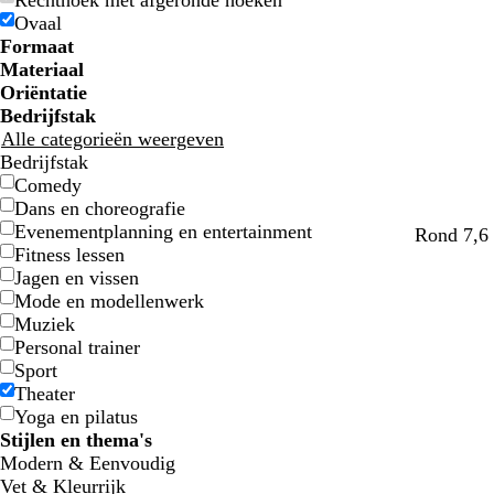
Rechthoek met afgeronde hoeken
u
u
e
e
l
l
n
n
d
d
j
j
r
r
i
i
m
m
r
r
e
e
Ovaal
w
w
n
n
j
j
s
s
t
t
n
n
e
e
s
s
Formaat
e
e
w
w
Materiaal
i
i
Oriëntatie
t
t
Bedrijfstak
t
t
Alle categorieën weergeven
e
e
Bedrijfstak
Comedy
Dans en choreografie
Evenementplanning en entertainment
w
w
w
g
l
Rond 7,6 
Fitness lessen
i
i
i
o
i
Jagen en vissen
t
t
t
u
c
Mode en modellenwerk
d
h
Muziek
t
Personal trainer
g
Sport
r
Theater
i
Yoga en pilatus
j
Stijlen en thema's
s
Modern & Eenvoudig
Vet & Kleurrijk