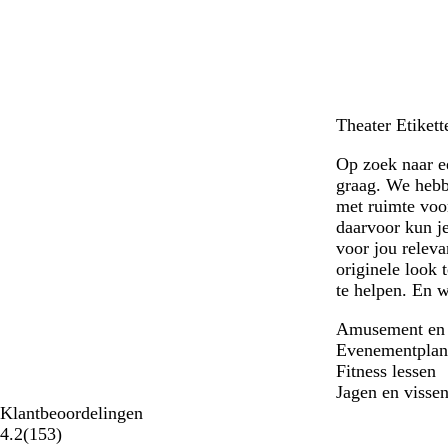
Theater Etikett
Op zoek naar ee
graag. We hebbe
met ruimte voo
daarvoor kun je
voor jou releva
originele look 
te helpen. En w
Amusement en r
Evenementplann
Fitness lessen
Jagen en visse
Klantbeoordelingen
153
4.2
(
153
)