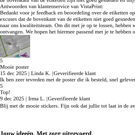
de bovenkant van de etiketten zijn niet goed gesneden en blijv
Antwoorden van klantenservice van VistaPrint:
Bedankt voor je feedback en beoordeling over de etiketten op 
excuses dat de bovenkant van de etiketten niet goed gesneden
naar ons kwaliteitsteam. Om dit met je op te lossen, hebben 
ontvangen. We hopen het hiermee passend met je te hebben o
5
Mooie poster
15 dec 2025
|
Linda K.
|
Geverifieerde klant
Ik ben zeer tevreden met de poster die ik besteld, snel gelev
5
Top!
9 dec 2025
|
Irma L.
|
Geverifieerde klant
Blij met de mooie stickers. Fijn ook dat jullie tot laat in de 
Jouw ideeën. Met zorg uitgevoerd.