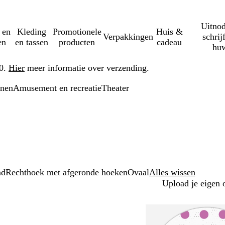
Uitnod
 en
Kleding
Promotionele
Huis &
Verpakkingen
schrij
en
en tassen
producten
cadeau
huw
50.
Hier
meer informatie over verzending.
onen
Amusement en recreatie
Theater
nd
Rechthoek met afgeronde hoeken
Ovaal
Alles wissen
Upload je eigen 