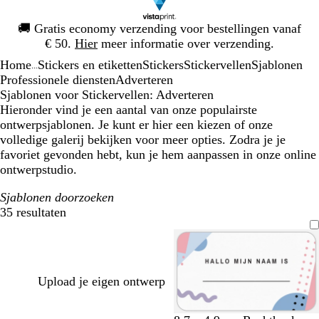
Dia
🚚
Gratis economy verzending voor bestellingen vanaf
1
€ 50.
Hier
meer informatie over verzending.
van
Home
Stickers en etiketten
Stickers
Stickervellen
Sjablonen
1
...
Professionele diensten
Adverteren
Sjablonen voor Stickervellen: Adverteren
Hieronder vind je een aantal van onze populairste
ontwerpsjablonen. Je kunt er hier een kiezen of onze
volledige galerij bekijken voor meer opties. Zodra je je
favoriet gevonden hebt, kun je hem aanpassen in onze online
ontwerpstudio.
Sjablonen doorzoeken
35 resultaten
Filters
Upload je eigen ontwerp