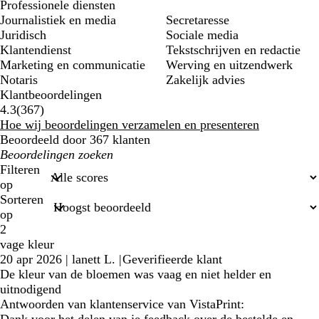
Professionele diensten
Journalistiek en media
Secretaresse
Juridisch
Sociale media
Klantendienst
Tekstschrijven en redactie
Marketing en communicatie
Werving en uitzendwerk
Notaris
Zakelijk advies
Klantbeoordelingen
367
4.3
(
367
)
klantbeoordelingen
Hoe wij beoordelingen verzamelen en presenteren
Beoordeeld door 367 klanten
Mijn
zoekopdrachten
Filteren
op
Sorteren
op
2
vage kleur
20 apr 2026
|
lanett L.
|
Geverifieerde klant
De kleur van de bloemen was vaag en niet helder en
uitnodigend
Antwoorden van klantenservice van VistaPrint: