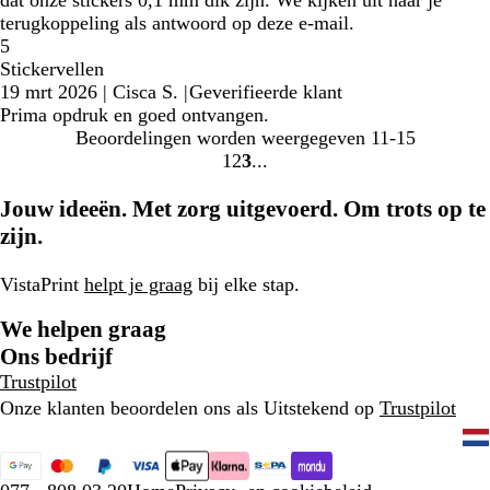
dat onze stickers 0,1 mm dik zijn. We kijken uit naar je
terugkoppeling als antwoord op deze e-mail.
5
Stickervellen
19 mrt 2026
|
Cisca S.
|
Geverifieerde klant
Prima opdruk en goed ontvangen.
Beoordelingen worden weergegeven
11-15
1
2
3
Naar
Naar
Naar
pagina
pagina
pagina
Jouw ideeën. Met zorg uitgevoerd. Om trots op te
zijn.
VistaPrint
helpt je graag
bij elke stap.
We helpen graag
Ons bedrijf
Trustpilot
Onze klanten beoordelen ons als Uitstekend op
Trustpilot