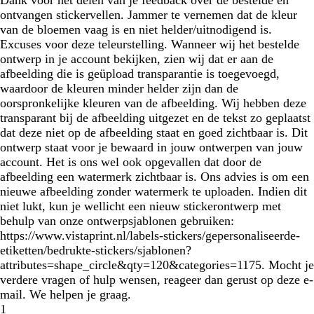
Dank voor het delen van je feedback over de bestelde en
ontvangen stickervellen. Jammer te vernemen dat de kleur
van de bloemen vaag is en niet helder/uitnodigend is.
Excuses voor deze teleurstelling. Wanneer wij het bestelde
ontwerp in je account bekijken, zien wij dat er aan de
afbeelding die is geüpload transparantie is toegevoegd,
waardoor de kleuren minder helder zijn dan de
oorspronkelijke kleuren van de afbeelding. Wij hebben deze
transparant bij de afbeelding uitgezet en de tekst zo geplaatst
dat deze niet op de afbeelding staat en goed zichtbaar is. Dit
ontwerp staat voor je bewaard in jouw ontwerpen van jouw
account. Het is ons wel ook opgevallen dat door de
afbeelding een watermerk zichtbaar is. Ons advies is om een
nieuwe afbeelding zonder watermerk te uploaden. Indien dit
niet lukt, kun je wellicht een nieuw stickerontwerp met
behulp van onze ontwerpsjablonen gebruiken:
https://www.vistaprint.nl/labels-stickers/gepersonaliseerde-
etiketten/bedrukte-stickers/sjablonen?
attributes=shape_circle&qty=120&categories=1175. Mocht je
verdere vragen of hulp wensen, reageer dan gerust op deze e-
mail. We helpen je graag.
1