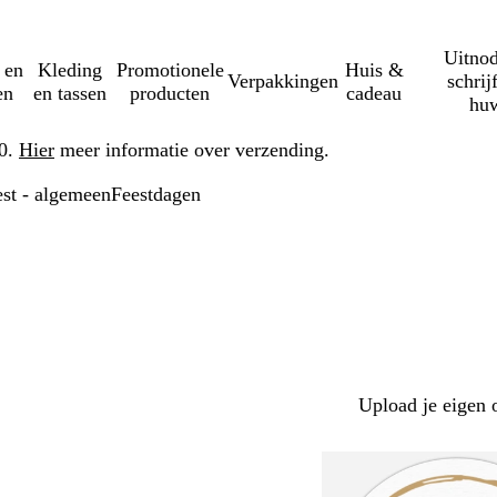
Uitnod
 en
Kleding
Promotionele
Huis &
Verpakkingen
schrij
en
en tassen
producten
cadeau
huw
50.
Hier
meer informatie over verzending.
est - algemeen
Feestdagen
Upload je eigen 