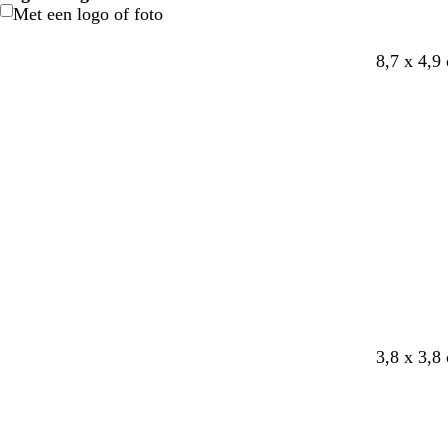
Met een logo of foto
8,7 x 4,9
r
o
o
t
f
3,8 x 3,8
o
l
r
u
u
z
i
a
r
c
e
j
n
q
h
f
j
u
s