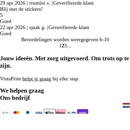
29 apr 2026
|
rosmini s.
|
Geverifieerde klant
Blij met de stickers!
5
Goed
22 apr 2026
|
sjaak g.
|
Geverifieerde klant
Goed
Beoordelingen worden weergegeven
6-10
1
2
3
Naar
Naar
Naar
pagina
pagina
pagina
Jouw ideeën. Met zorg uitgevoerd. Om trots op te
zijn.
VistaPrint
helpt je graag
bij elke stap.
We helpen graag
Ons bedrijf
077 - 808 03 20
Home
Privacy- en cookiebeleid
Algemene Voorwaarden
Colofon