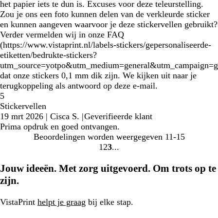
het papier iets te dun is. Excuses voor deze teleurstelling.
Zou je ons een foto kunnen delen van de verkleurde sticker
en kunnen aangeven waarvoor je deze stickervellen gebruikt?
Verder vermelden wij in onze FAQ
(https://www.vistaprint.nl/labels-stickers/gepersonaliseerde-
etiketten/bedrukte-stickers?
utm_source=yotpo&utm_medium=general&utm_campaign=g
dat onze stickers 0,1 mm dik zijn. We kijken uit naar je
terugkoppeling als antwoord op deze e-mail.
5
Stickervellen
19 mrt 2026
|
Cisca S.
|
Geverifieerde klant
Prima opdruk en goed ontvangen.
Beoordelingen worden weergegeven
11-15
1
2
3
Naar
Naar
Naar
pagina
pagina
pagina
Jouw ideeën. Met zorg uitgevoerd. Om trots op te
zijn.
VistaPrint
helpt je graag
bij elke stap.