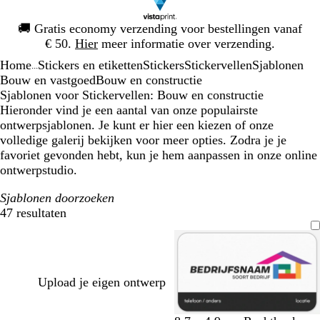
Dia
🚚
Gratis economy verzending voor bestellingen vanaf
1
€ 50.
Hier
meer informatie over verzending.
van
Home
Stickers en etiketten
Stickers
Stickervellen
Sjablonen
1
...
Bouw en vastgoed
Bouw en constructie
Sjablonen voor Stickervellen: Bouw en constructie
Hieronder vind je een aantal van onze populairste
ontwerpsjablonen. Je kunt er hier een kiezen of onze
volledige galerij bekijken voor meer opties. Zodra je je
favoriet gevonden hebt, kun je hem aanpassen in onze online
ontwerpstudio.
Sjablonen doorzoeken
47 resultaten
Filters
Upload je eigen ontwerp