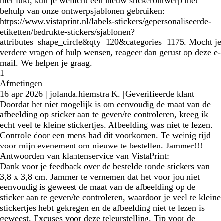
niet lukt, kun je wellicht een nieuw stickerontwerp met
behulp van onze ontwerpsjablonen gebruiken:
https://www.vistaprint.nl/labels-stickers/gepersonaliseerde-
etiketten/bedrukte-stickers/sjablonen?
attributes=shape_circle&qty=120&categories=1175. Mocht je
verdere vragen of hulp wensen, reageer dan gerust op deze e-
mail. We helpen je graag.
1
Afmetingen
16 apr 2026
|
jolanda.hiemstra K.
|
Geverifieerde klant
Doordat het niet mogelijk is om eenvoudig de maat van de
afbeelding op sticker aan te geven/te controleren, kreeg ik
echt veel te kleine stickertjes. Afbeelding was niet te lezen.
Controle door een mens had dit voorkomen. Te weinig tijd
voor mijn evenement om nieuwe te bestellen. Jammer!!!
Antwoorden van klantenservice van VistaPrint:
Dank voor je feedback over de bestelde ronde stickers van
3,8 x 3,8 cm. Jammer te vernemen dat het voor jou niet
eenvoudig is geweest de maat van de afbeelding op de
sticker aan te geven/te controleren, waardoor je veel te kleine
stickertjes hebt gekregen en de afbeelding niet te lezen is
geweest. Excuses voor deze teleurstelling. Tip voor de