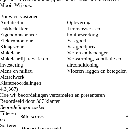
Mooi! Wij ook.
Bouw en vastgoed
Architectuur
Oplevering
Dakbedekken
Timmerwerk en
Eigendomsbeheer
houtbewerking
Elektromonteur
Vastgoed
Klusjesman
Vastgoedjurist
Makelaar
Verfen en behangen
Makelaardij, taxatie en
Verwarming, ventilatie en
investering
airconditioning
Mens en milieu
Vloeren leggen en betegelen
Metselwerk
Klantbeoordelingen
367
4.3
(
367
)
klantbeoordelingen
Hoe wij beoordelingen verzamelen en presenteren
Beoordeeld door 367 klanten
Mijn
zoekopdrachten
Filteren
op
Sorteren