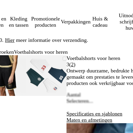
Uitnod
 en
Kleding
Promotionele
Huis &
Verpakkingen
schrij
en
en tassen
producten
cadeau
huw
50.
Hier
meer informatie over verzending.
roeken
Voetbalshorts voor heren
Zoombare
Gezoomd
Gebruik
Klik
Zoombare
Gezoomd
Gebruik
Klik
Voetbalshorts voor heren
afbeelding
tot
plus-
om
afbeelding
tot
plus-
om
Lees
3
(
2
)
minimum
en
uit
minimum
en
uit
2
Ontwerp duurzame, bedrukte her
mintoetsen
te
mintoetsen
te
klantbeoordelingen
gemaakt om prestaties te lever
om
vouwen
om
vouwen
producten ook verkrijgbaar v
te
te
Aantal
zoomen
zoomen
Selecteren...
en
en
pijltjestoetsen
pijltjestoetsen
Specificaties en sjablonen
om
om
Maten en afmetingen
te
te
zwenken
zwenken