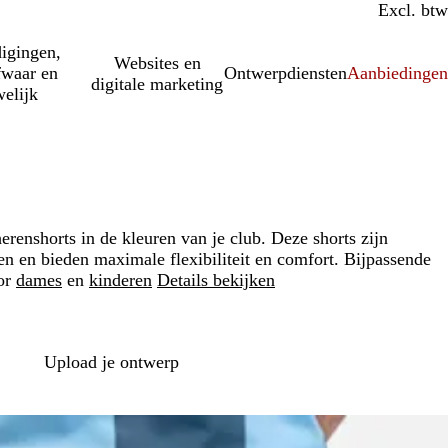
Incl. btw
Excl. btw
igingen,
Websites en
fwaar en
Ontwerpdiensten
Aanbiedinge
digitale marketing
elijk
enshorts in de kleuren van je club. Deze shorts zijn
en en bieden maximale flexibiliteit en comfort. Bijpassende
oor
dames
en
kinderen
Details bekijken
Loading
options
Upload je ontwerp