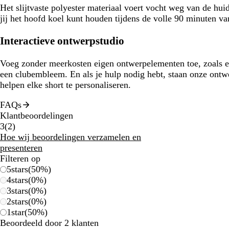
Het slijtvaste polyester materiaal voert vocht weg van de hui
jij het hoofd koel kunt houden tijdens de volle 90 minuten va
Interactieve ontwerpstudio
Voeg zonder meerkosten eigen ontwerpelementen toe, zoals e
een clubembleem. En als je hulp nodig hebt, staan onze ontwer
helpen elke short te personaliseren.
FAQs
Klantbeoordelingen
2
3
(
2
)
klantbeoordelingen
Hoe wij beoordelingen verzamelen en
presenteren
Filteren op
5
stars
(
50
%)
4
stars
(
0
%)
3
stars
(
0
%)
2
stars
(
0
%)
1
star
(
50
%)
Beoordeeld door 2 klanten