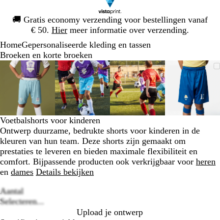
Dia
🚚
Gratis economy verzending voor bestellingen vanaf
1
€ 50.
Hier
meer informatie over verzending.
van
Home
Gepersonaliseerde kleding en tassen
1
Broeken en korte broeken
Dia
Zoombare
Gezoomd
Gebruik
Klik
Zoombare
Gezoomd
Gebruik
Klik
Zoombare
Gezoomd
Gebruik
Klik
Zoomba
Gezoo
Gebrui
Klik
1
afbeelding
tot
plus-
om
afbeelding
tot
plus-
om
afbeelding
tot
plus-
om
afbeeld
tot
plus-
om
van
minimum
en
uit
minimum
en
uit
minimum
en
uit
minim
en
uit
4
mintoetsen
te
mintoetsen
te
mintoetsen
te
mintoet
te
om
vouwen
om
vouwen
om
vouwen
om
vouwen
te
te
te
te
Voetbalshorts voor kinderen
zoomen
zoomen
zoomen
zoomen
Ontwerp duurzame, bedrukte shorts voor kinderen in de
en
en
en
en
kleuren van hun team. Deze shorts zijn gemaakt om
pijltjestoetsen
pijltjestoetsen
pijltjestoetsen
pijltjes
prestaties te leveren en bieden maximale flexibiliteit en
om
om
om
om
comfort. Bijpassende producten ook verkrijgbaar voor
heren
te
te
te
te
en
dames
Details bekijken
zwenken
zwenken
zwenken
zwenke
Aantal
Loading
Selecteren...
options
Upload je ontwerp