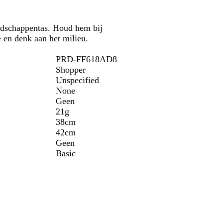
oodschappentas. Houd hem bij
 en denk aan het milieu.
PRD-FF618AD8
Shopper
Unspecified
None
Geen
21g
38cm
42cm
Geen
Basic