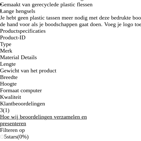
Gemaakt van gerecyclede plastic flessen
Lange hengsels
Je hebt geen plastic tassen meer nodig met deze bedrukte b
de hand voor als je boodschappen gaat doen. Voeg je logo toe
Productspecificaties
Product-ID
Type
Merk
Material Details
Lengte
Gewicht van het product
Breedte
Hoogte
Formaat computer
Kwaliteit
Klantbeoordelingen
1
3
(
1
)
klantbeoordelingen
Hoe wij beoordelingen verzamelen en
presenteren
Filteren op
5
stars
(
0
%)