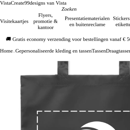
VistaCreate
99designs van Vista
Flyers,
Presentatiematerialen
Stickers
Visitekaartjes
promotie &
en buitenreclame
etikett
kantoor
Dia
🚚
Gratis economy verzending voor bestellingen vanaf € 
1
van
Home
Gepersonaliseerde kleding en tassen
Tassen
Draagtasse
1
...
Dia
Zoombare
Gezoomd
Gebruik
Klik
1
afbeelding
tot
plus-
om
van
minimum
en
uit
1
mintoetsen
te
om
vouwen
te
zoomen
en
pijltjestoetsen
om
te
zwenken