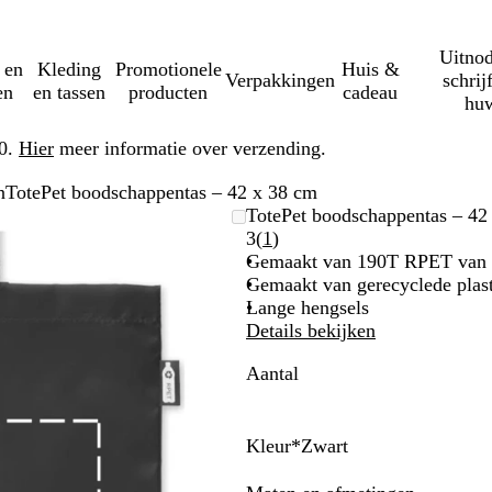
Uitnod
 en
Kleding
Promotionele
Huis &
Verpakkingen
schrij
en
en tassen
producten
cadeau
huw
50.
Hier
meer informatie over verzending.
n
TotePet boodschappentas – 42 x 38 cm
TotePet boodschappentas – 42
Lees
3
(
1
)
1
Gemaakt van 190T RPET van 
klantbeoordelingen
Gemaakt van gerecyclede plast
Lange hengsels
Details bekijken
Aantal
Kleur
*
Zwart
W
B
Z
i
l
w