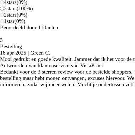
4
stars
(
0
%)
3
stars
(
100
%)
2
stars
(
0
%)
1
star
(
0
%)
Beoordeeld door 1 klanten
3
Bestelling
16 apr 2025
|
Green C.
Mooi gedrukt en goede kwaliteit. Jammer dat ik het voor de t
Antwoorden van klantenservice van VistaPrint:
Bedankt voor de 3 sterren review voor de bestelde shoppers. U
bestelling maar hebt mogen ontvangen, excuses hiervoor. We 
informeren, zodat wij meer weten. Mocht je ondertussen zelf 