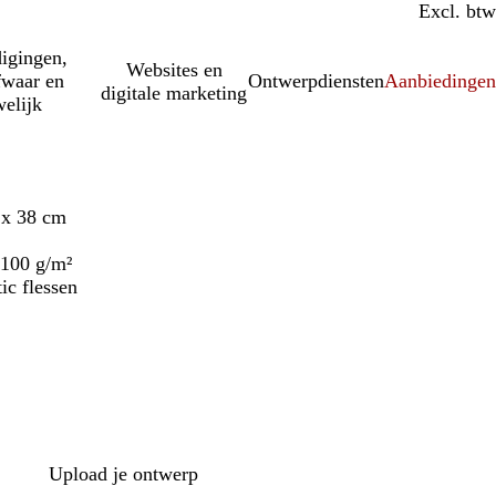
Incl. btw
Excl. btw
igingen,
Websites en
fwaar en
Ontwerpdiensten
Aanbiedinge
digitale marketing
elijk
 x 38 cm
100 g/m²
ic flessen
Upload je ontwerp