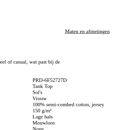
a
s
n
a
u
b
g
r
w
l
e
t
a
e
u
l
Maten en afmetingen
w
el of casual, wat past bij de
PRD-6F52727D
Tank Top
Sol's
Vrouw
100% semi-combed cotton, jersey
150 g/m²
Lage hals
Mouwloos
None