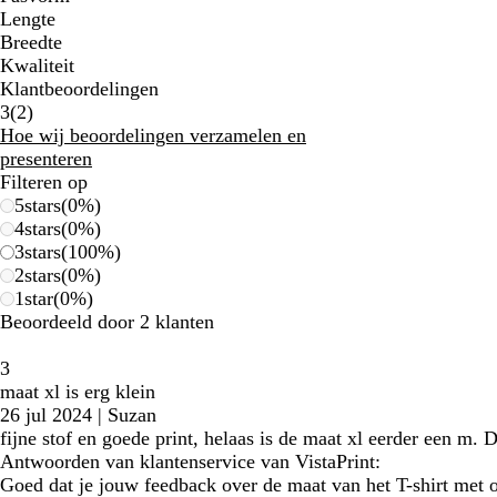
Lengte
Breedte
Kwaliteit
Klantbeoordelingen
2
3
(
2
)
klantbeoordelingen
Hoe wij beoordelingen verzamelen en
presenteren
Filteren op
5
stars
(
0
%)
4
stars
(
0
%)
3
stars
(
100
%)
2
stars
(
0
%)
1
star
(
0
%)
Beoordeeld door 2 klanten
3
maat xl is erg klein
26 jul 2024
|
Suzan
fijne stof en goede print, helaas is de maat xl eerder een m. 
Antwoorden van klantenservice van VistaPrint:
Goed dat je jouw feedback over de maat van het T-shirt met 