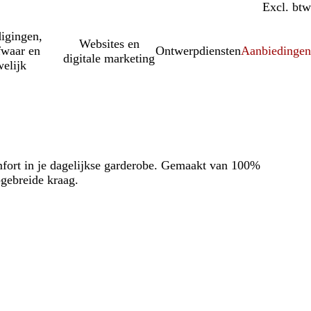
Incl. btw
Excl. btw
igingen,
Websites en
fwaar en
Ontwerpdiensten
Aanbiedinge
digitale marketing
elijk
mfort in je dagelijkse garderobe. Gemaakt van 100%
gebreide kraag.